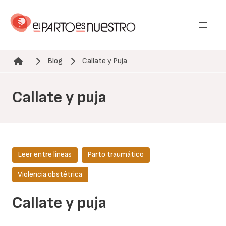
Pasar
al
contenido
principal
Blog
Callate y Puja
Ruta de navegación
Callate y puja
Leer entre líneas
Parto traumático
Violencia obstétrica
Callate y puja