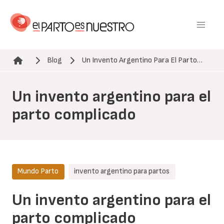
Pasar
al
contenido
principal
Blog
Un Invento Argentino Para El Parto…
Ruta de navegación
Un invento argentino para el
parto complicado
Mundo Parto
invento argentino para partos
Un invento argentino para el
parto complicado