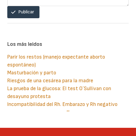
Publicar
Los más leidos
Parir los restos (manejo expectante aborto
espontáneo)
Masturbación y parto
Riesgos de una cesárea para la madre
La prueba de la glucosa: El test O´Sullivan con
desayuno protesta
Incompatibilidad del Rh. Embarazo y Rh negativo
Paginación
Siguiente
››
página