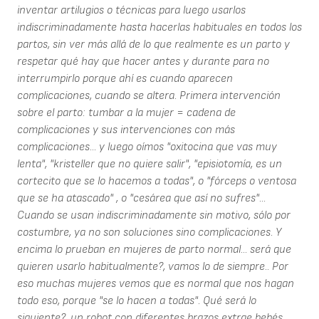
inventar artilugios o técnicas para luego usarlos
indiscriminadamente hasta hacerlas habituales en todos los
partos, sin ver más allá de lo que realmente es un parto y
respetar qué hay que hacer antes y durante para no
interrumpirlo porque ahí es cuando aparecen
complicaciones, cuando se altera. Primera intervención
sobre el parto: tumbar a la mujer = cadena de
complicaciones y sus intervenciones con más
complicaciones... y luego oímos "oxitocina que vas muy
lenta", "kristeller que no quiere salir", "episiotomía, es un
cortecito que se lo hacemos a todas", o "fórceps o ventosa
que se ha atascado" , o "cesárea que así no sufres"...
Cuando se usan indiscriminadamente sin motivo, sólo por
costumbre, ya no son soluciones sino complicaciones. Y
encima lo prueban en mujeres de parto normal... será que
quieren usarlo habitualmente?, vamos lo de siempre.. Por
eso muchas mujeres vemos que es normal que nos hagan
todo eso, porque "se lo hacen a todas". Qué será lo
siguiente?, un robot con diferentes brazos extrae bebés