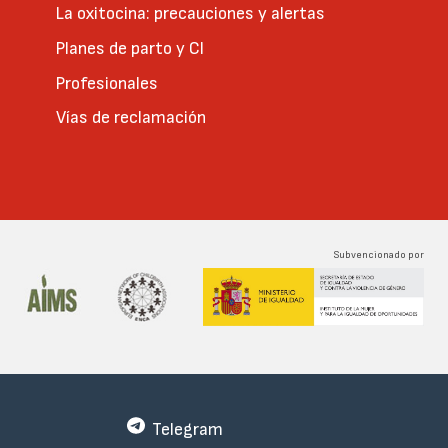
La oxitocina: precauciones y alertas
Planes de parto y CI
Profesionales
Vías de reclamación
Subvencionado por
Telegram