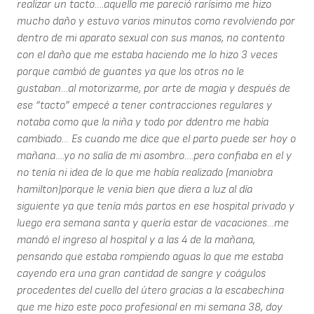
realizar un tacto….aquello me pareció rarísimo me hizo
mucho daño y estuvo varios minutos como revolviendo por
dentro de mi aparato sexual con sus manos, no contento
con el daño que me estaba haciendo me lo hizo 3 veces
porque cambió de guantes ya que los otros no le
gustaban…al motorizarme, por arte de magia y después de
ese “tacto” empecé a tener contracciones regulares y
notaba como que la niña y todo por ddentro me había
cambiado… Es cuando me dice que el parto puede ser hoy o
mañana….yo no salía de mi asombro….pero confiaba en el y
no tenía ni idea de lo que me había realizado (maniobra
hamilton)porque le venia bien que diera a luz al día
siguiente ya que tenía más partos en ese hospital privado y
luego era semana santa y quería estar de vacaciones…me
mandó el ingreso al hospital y a las 4 de la mañana,
pensando que estaba rompiendo aguas lo que me estaba
cayendo era una gran cantidad de sangre y coágulos
procedentes del cuello del útero gracias a la escabechina
que me hizo este poco profesional en mi semana 38, doy