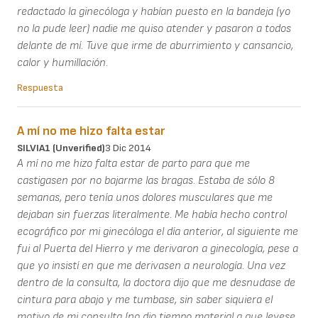
redactado la ginecóloga y habían puesto en la bandeja (yo
no la pude leer) nadie me quiso atender y pasaron a todos
delante de mí. Tuve que irme de aburrimiento y cansancio,
calor y humillación.
Respuesta
A mí no me hizo falta estar
SILVIA1 (unverified)
3 Dic 2014
A mí no me hizo falta estar de parto para que me
castigasen por no bajarme las bragas. Estaba de sólo 8
semanas, pero tenía unos dolores musculares que me
dejaban sin fuerzas literalmente. Me había hecho control
ecográfico por mi ginecóloga el día anterior, al siguiente me
fui al Puerta del Hierro y me derivaron a ginecología, pese a
que yo insistí en que me derivasen a neurología. Una vez
dentro de la consulta, la doctora dijo que me desnudase de
cintura para abajo y me tumbase, sin saber siquiera el
motivo de mi consulta (no dio tiempo material a que leyese