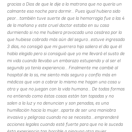
gracias a Dios de que le dije a la matrona que no quería un
calmante esa noche para dormir… Pues igual hubiera sido
peor….también tuve suerte de que la hemorragia fue a las 4
de la mañana y este cruel doctor estaba en su casa
durmiendo si no me hubiera provocado una cesárea por la
que hubiese cobrado más aún del seguro…estuve ingresada
3 días, no consigió que mi guerrera hija saliera el día que él
había elegido pero si consiguió que yo me llevará el susto de
mi vida cuando llevaba un embarazo estupendo y al ser el
segundo ya tenía experiencia… Finalmente me cambié al
hospital de la ss, me siento más segura y confío más en
médicos que van a cobrar lo mismo me hagan una cosa u
otra y que no juegan con la vida humana… De todas formas
no entiendo como éstas cosas están tan tapadas y no
salen a la luz y no denuncian y son penadas, es una
humillación hacia la mujer…aparte de ser una maniobra
invasiva y peligrosa cuando no se necesita….emprenderé
acciones legales cuando esté fuerte para que no le suceda
ésta experiencia tan horrible a ninguna otra mujer.