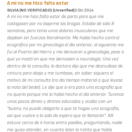
A mí no me hizo falta estar
SILVIA (NO VERIFICADO) (unverified)
3 Dic 2014
A mí no me hizo falta estar de parto para que me
castigasen por no bajarme las bragas. Estaba de sólo 8
semanas, pero tenía unos dolores musculares que me
dejaban sin fuerzas literalmente. Me había hecho control
ecográfico por mi ginecóloga el día anterior, al siguiente me
fui al Puerta del Hierro y me derivaron a ginecología, pese a
que yo insistí en que me derivasen a neurología. Una vez
dentro de la consulta, la doctora dijo que me desnudase de
cintura para abajo y me tumbase, sin saber siquiera el
motivo de mi consulta (no dio tiempo material a que leyese
la nota del bedel). Le dije que si era para una ecografía que
no quería porque me la había hecho el día anterior. Tuvimos
unos pocos dimes y diretes educados y acabo con un
"bueno, no puedo obligarte a que te hagas una ecografía,
así que vuelve a la sala de espera que te llamarán". Allí
estuve cerca de 4 horas entre pasillos, preguntando, nadie
me quiso atender, en cuanto leían la notita que había