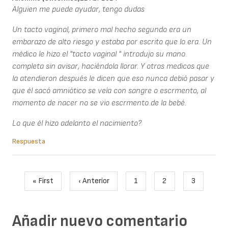
Alguien me puede ayudar, tengo dudas
Un tacto vaginal, primero mal hecho segundo era un
embarazo de alto riesgo y estaba por escrito que lo era. Un
médico le hizo el "tacto vaginal " introdujo su mano
completa sin avisar, haciéndola llorar. Y otros medicos que
la atendieron después le dicen que eso nunca debió pasar y
que él sacó amniótico se veía con sangre o escrmento, al
momento de nacer no se vio escrmento de la bebé.
Lo que él hizo adelanto el nacimiento?
Respuesta
Paginación
« First
‹ Anterior
1
2
3
Primera página
Página anterior
Page
Page
Página act
Añadir nuevo comentario