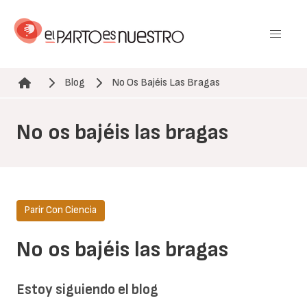
Pasar
al
contenido
principal
Blog
No Os Bajéis Las Bragas
Ruta de navegación
No os bajéis las bragas
Parir Con Ciencia
No os bajéis las bragas
Estoy siguiendo el blog