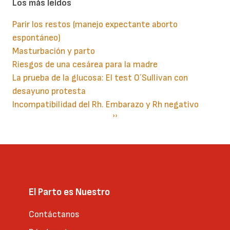
Los más leidos
Parir los restos (manejo expectante aborto
espontáneo)
Masturbación y parto
Riesgos de una cesárea para la madre
La prueba de la glucosa: El test O´Sullivan con
desayuno protesta
Incompatibilidad del Rh. Embarazo y Rh negativo
Paginación
Siguiente
››
página
El Parto es Nuestro
Contáctanos