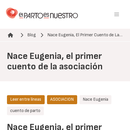
Pasar
al
contenido
principal
Blog
Nace Eugenia, El Primer Cuento de La…
Ruta de navegación
Nace Eugenia, el primer
cuento de la asociación
Leer entre líneas
ASOCIACION
Nace Eugenia
cuento de parto
Nace Eugenia, el primer