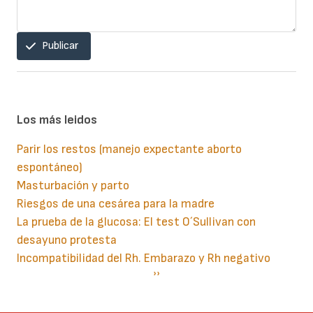
Publicar
Los más leidos
Parir los restos (manejo expectante aborto
espontáneo)
Masturbación y parto
Riesgos de una cesárea para la madre
La prueba de la glucosa: El test O´Sullivan con
desayuno protesta
Incompatibilidad del Rh. Embarazo y Rh negativo
Paginación
Siguiente
››
página