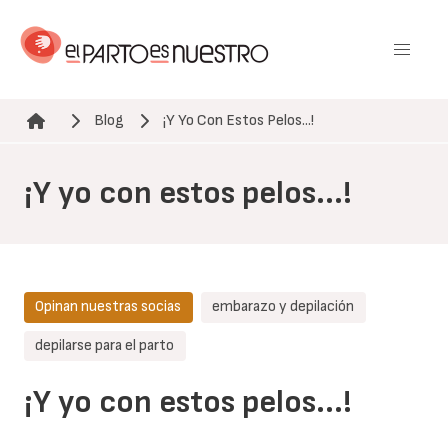
Pasar
al
contenido
principal
Blog
¡Y Yo Con Estos Pelos...!
Ruta de navegación
¡Y yo con estos pelos...!
Opinan nuestras socias
embarazo y depilación
depilarse para el parto
¡Y yo con estos pelos...!