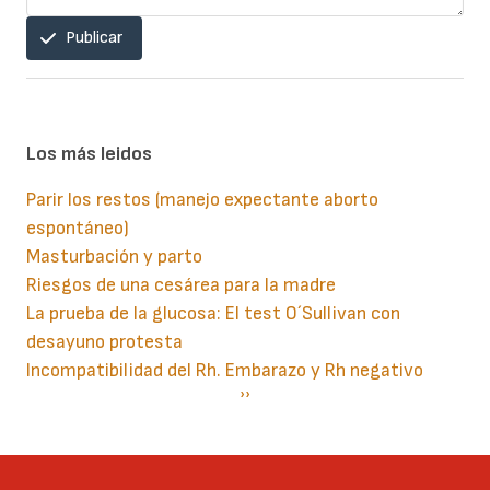
Publicar
Los más leidos
Parir los restos (manejo expectante aborto
espontáneo)
Masturbación y parto
Riesgos de una cesárea para la madre
La prueba de la glucosa: El test O´Sullivan con
desayuno protesta
Incompatibilidad del Rh. Embarazo y Rh negativo
Paginación
Siguiente
››
página