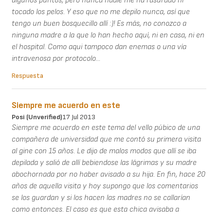
algunos puntos, pero nunca nadie me ha rasurado ni
tocado los pelos. Y eso que no me depilo nunca, así que
tengo un buen bosquecillo allí :)! Es más, no conozco a
ninguna madre a la que lo han hecho aquí, ni en casa, ni en
el hospital. Como aqui tampoco dan enemas o una vía
intravenosa por protocolo...
Respuesta
Siempre me acuerdo en este
Posi (unverified)
17 Jul 2013
Siempre me acuerdo en este tema del vello púbico de una
compañera de universidad que me contó su primera visita
al gine con 15 años. Le dijo de malos modos que allí se iba
depilada y salió de allí bebiendose las lágrimas y su madre
abochornada por no haber avisado a su hija. En fin, hace 20
años de aquella visita y hoy supongo que los comentarios
se los guardan y si los hacen las madres no se callarían
como entonces. El caso es que esta chica avisaba a