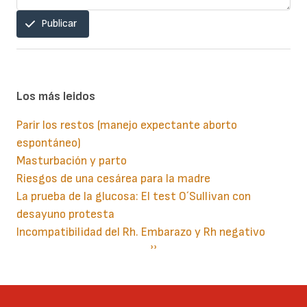
Publicar
Los más leidos
Parir los restos (manejo expectante aborto
espontáneo)
Masturbación y parto
Riesgos de una cesárea para la madre
La prueba de la glucosa: El test O´Sullivan con
desayuno protesta
Incompatibilidad del Rh. Embarazo y Rh negativo
Paginación
Siguiente
››
página