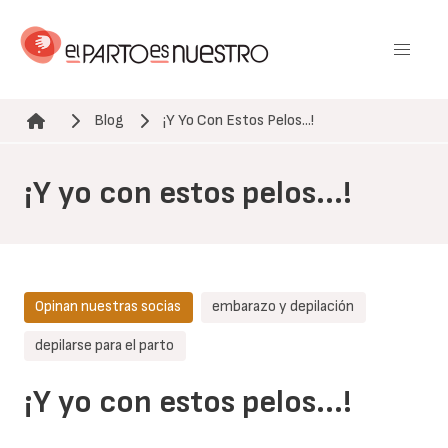
Pasar
al
contenido
principal
Blog
¡Y Yo Con Estos Pelos...!
Ruta de navegación
¡Y yo con estos pelos...!
Opinan nuestras socias
embarazo y depilación
depilarse para el parto
¡Y yo con estos pelos...!