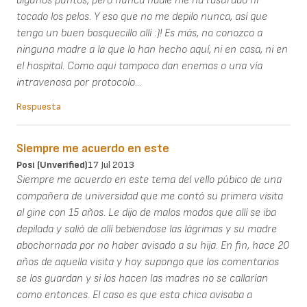
algunos puntos, pero nunca nadie me ha rasurado ni
tocado los pelos. Y eso que no me depilo nunca, así que
tengo un buen bosquecillo allí :)! Es más, no conozco a
ninguna madre a la que lo han hecho aquí, ni en casa, ni en
el hospital. Como aqui tampoco dan enemas o una vía
intravenosa por protocolo...
Respuesta
Siempre me acuerdo en este
Posi (unverified)
17 Jul 2013
Siempre me acuerdo en este tema del vello púbico de una
compañera de universidad que me contó su primera visita
al gine con 15 años. Le dijo de malos modos que allí se iba
depilada y salió de allí bebiendose las lágrimas y su madre
abochornada por no haber avisado a su hija. En fin, hace 20
años de aquella visita y hoy supongo que los comentarios
se los guardan y si los hacen las madres no se callarían
como entonces. El caso es que esta chica avisaba a