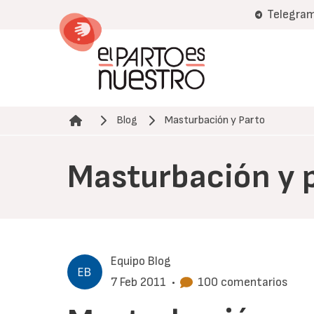
Pasar
Telegra
al
contenido
principal
Blog
Masturbación y Parto
Ruta de navegación
Masturbación y 
Equipo Blog
7 Feb 2011
•
100 comentarios