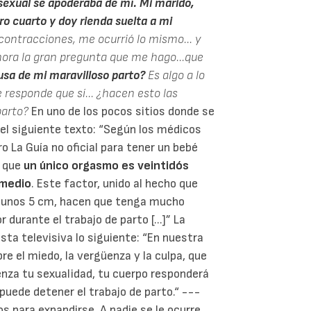
sexual se apoderaba de mí. Mi marido,
ro cuarto y doy rienda suelta a mi
contracciones, me ocurrió lo mismo... y
 ahora la gran pregunta que me hago...que
usa de mi maravilloso parto?
Es algo a lo
 responde que sí... ¿hacen esto las
 parto?
En uno de los pocos sitios donde se
el siguiente texto: “Según los médicos
o La Guía no oficial para tener un bebé
a que
un único orgasmo es veintidós
omedio
. Este factor, unido al hecho que
re unos 5 cm, hacen que tenga mucho
durante el trabajo de parto [...]” La
a televisiva lo siguiente: “En nuestra
e el miedo, la vergüenza y la culpa, que
enza tu sexualidad, tu cuerpo responderá
ede detener el trabajo de parto.“ ---
s para expandirse. A nadie se le ocurre