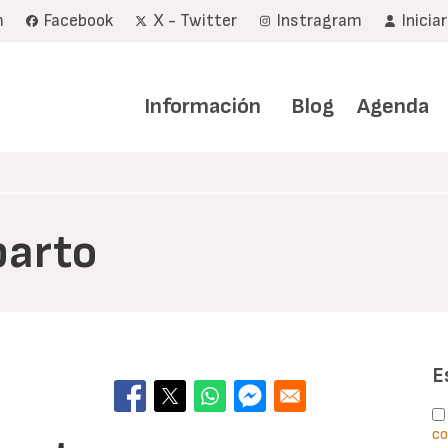
m
Facebook
X - Twitter
Instragram
Inicia
Navegación
principal
Información
Blog
Agenda
parto
E
co