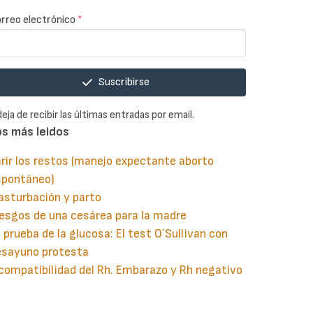
rreo electrónico
*
Suscribirse
deja de recibir las últimas entradas por email.
os más leidos
rir los restos (manejo expectante aborto
spontáneo)
asturbación y parto
esgos de una cesárea para la madre
 prueba de la glucosa: El test O´Sullivan con
esayuno protesta
compatibilidad del Rh. Embarazo y Rh negativo
guiente
aginación
gina