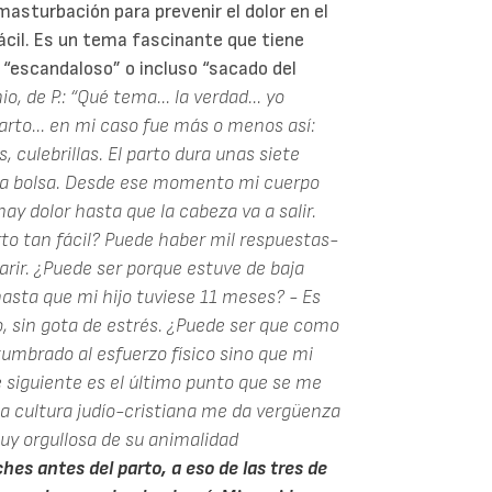
masturbación para prevenir el dolor en el
ácil. Es un tema fascinante que tiene
“escandaloso” o incluso “sacado del
, de P.:
“Qué tema... la verdad... yo
arto... en mi caso fue más o menos así:
 culebrillas. El parto dura unas siete
e la bolsa. Desde ese momento mi cuerpo
hay dolor hasta que la cabeza va a salir.
arto tan fácil? Puede haber mil respuestas-
rir. ¿Puede ser porque estuve de baja
asta que mi hijo tuviese 11 meses? - Es
, sin gota de estrés. ¿Puede ser que como
tumbrado al esfuerzo físico sino que mi
e siguiente es el último punto que se me
a cultura judío-cristiana me da vergüenza
uy orgullosa de su animalidad
hes antes del parto, a eso de las tres de