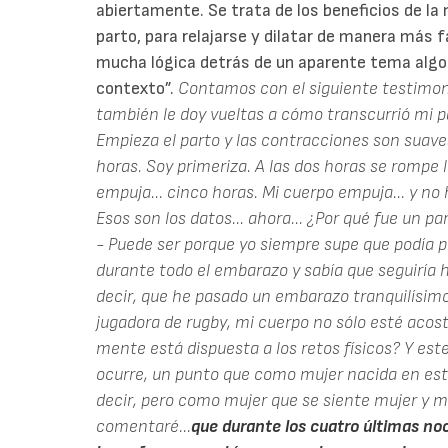
abiertamente. Se trata de los beneficios de la 
parto, para relajarse y dilatar de manera más f
mucha lógica detrás de un aparente tema algo 
contexto”.
Contamos con el siguiente testimonio
también le doy vueltas a cómo transcurrió mi p
Empieza el parto y las contracciones son suaves,
horas. Soy primeriza. A las dos horas se romp
empuja... cinco horas. Mi cuerpo empuja... y no 
Esos son los datos... ahora... ¿Por qué fue un p
- Puede ser porque yo siempre supe que podía pa
durante todo el embarazo y sabía que seguiría h
decir, que he pasado un embarazo tranquilísimo
jugadora de rugby, mi cuerpo no sólo esté acos
mente está dispuesta a los retos físicos?
Y est
ocurre, un punto que como mujer nacida en est
decir, pero como mujer que se siente mujer y m
comentaré...
que durante los cuatro últimas noc