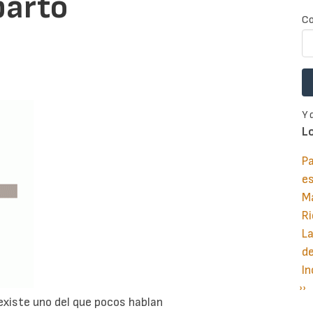
parto
Co
Y 
L
Pa
e
M
Ri
La
d
In
Si
››
P
existe uno del que pocos hablan
pá