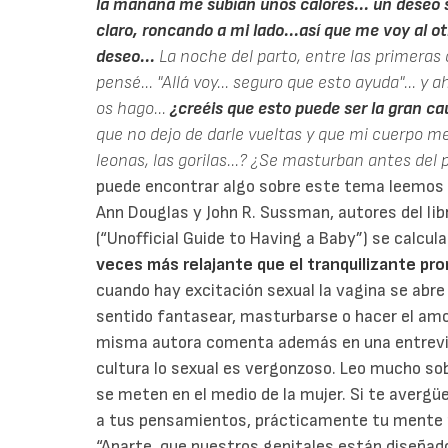
la mañana me subían unos calores... un deseo 
claro, roncando a mi lado...así que me voy al ot
deseo...
La noche del parto, entre las primeras 
pensé... "Allá voy... seguro que esto ayuda"... y
os hago...
¿creéis que esto puede ser la gran ca
que no dejo de darle vueltas y que mi cuerpo me
leonas, las gorilas...? ¿Se masturban antes del
puede encontrar algo sobre este tema leemos 
Ann Douglas y John R. Sussman, autores del libr
(“Unofficial Guide to Having a Baby”) se calcul
veces más relajante que el tranquilizante pr
cuando hay excitación sexual la vagina se ab
sentido fantasear, masturbarse o hacer el amor 
misma autora comenta además en una entrevist
cultura lo sexual es vergonzoso. Leo mucho sobr
se meten en el medio de la mujer. Si te avergü
a tus pensamientos, prácticamente tu mente pu
“Aparte, que nuestros genitales están diseñado