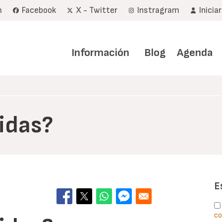
m
Facebook
X - Twitter
Instragram
Inicia
Navegación
principal
Información
Blog
Agenda
vidas?
E
co