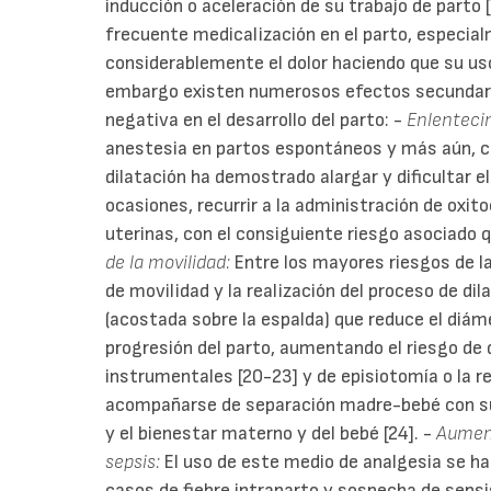
inducción o aceleración de su trabajo de parto 
frecuente medicalización en el parto, especi
considerablemente el dolor haciendo que su uso
embargo existen numerosos efectos secundari
negativa en el desarrollo del parto: -
Enlentecim
anestesia en partos espontáneos y más aún, c
dilatación ha demostrado alargar y dificultar el
ocasiones, recurrir a la administración de oxit
uterinas, con el consiguiente riesgo asociado 
de la movilidad:
Entre los mayores riesgos de la 
de movilidad y la realización del proceso de dil
(acostada sobre la espalda) que reduce el diámet
progresión del parto, aumentando el riesgo de d
instrumentales [20-23] y de episiotomía o la re
acompañarse de separación madre-bebé con su 
y el bienestar materno y del bebé [24]. -
Aument
sepsis:
El uso de este medio de analgesia se h
casos de fiebre intraparto y sospecha de sepsis