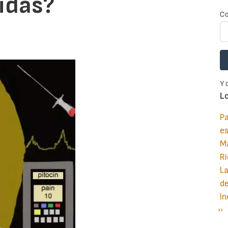
vidas?
Co
Y 
L
Pa
e
M
Ri
La
d
In
Si
››
P
pá