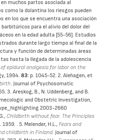
s en muchos partos asociada al
des como la dolantina los riesgos pueden
ios en los que se encuentra una asociación
barbitúricos para el alivio del dolor del
áceos en la edad adulta [55-56]. Estudios
rados durante largo tiempo al final de la
uctura y función de determinadas áreas
tas hasta la llegada de la adolescencia
 of epidural analgesia for labor on the
gy, 1994.
83
: p. 1045-52. 2. Alehagen, et
birth.
Journal of Psychosomatic
65. 3. Areskog, B., N. Uddenberg, and B.
necologic and Obstetric Investigation,
kype_highlighting 2003-2660
G.,
Childbirth without fear. The Principles
.
1959. . 5. Melender, H.L.,
Fears and
 childbirth in Finland.
Journal of