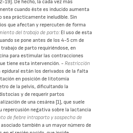
[2-19]. De hecho, la cada vez más
almente cuando éste es inducido aumenta
 sea prácticamente ineludible. Sin
os que afectan y repercuten de forma
iento del trabajo de parto:
El uso de esta
uando se pone antes de los 4-5 cm de
 trabajo de parto requiriéndose, en
ocina para estimular las contracciones
que tiene esta intervención. -
Restricción
epidural están los derivados de la falta
atación en posición de litotomía
ro de la pelvis, dificultando la
istocias y de requerir partos
alización de una cesárea [1], que suele
repercusión negativa sobre la lactancia
o de fiebre intraparto y sospecha de
a asociado también a un mayor número de
 en el recién nacido, que incide