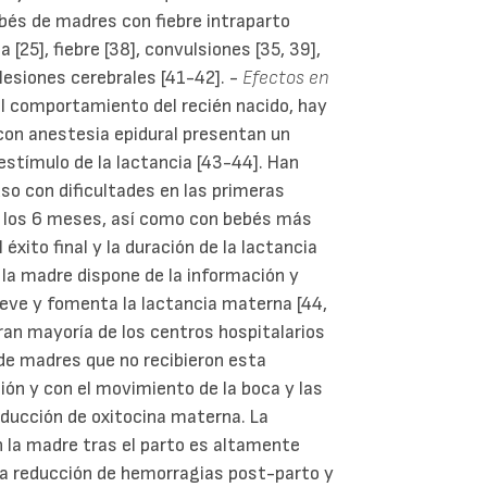
ebés de madres con fiebre intraparto
[25], fiebre [38], convulsiones [35, 39],
lesiones cerebrales [41-42]. -
Efectos en
al comportamiento del recién nacido, hay
con anestesia epidural presentan un
estímulo de la lactancia [43-44]. Han
so con dificultades en las primeras
 los 6 meses, así como con bebés más
 éxito final y la duración de la lactancia
a madre dispone de la información y
ueve y fomenta la lactancia materna [44,
gran mayoría de los centros hospitalarios
de madres que no recibieron esta
ón y con el movimiento de la boca y las
ducción de oxitocina materna. La
 la madre tras el parto es altamente
 la reducción de hemorragias post-parto y