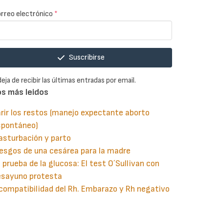
rreo electrónico
*
Suscribirse
deja de recibir las últimas entradas por email.
os más leidos
rir los restos (manejo expectante aborto
spontáneo)
asturbación y parto
esgos de una cesárea para la madre
 prueba de la glucosa: El test O´Sullivan con
esayuno protesta
compatibilidad del Rh. Embarazo y Rh negativo
guiente
aginación
gina