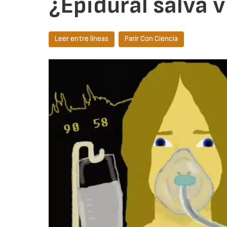
¿Epidural salva 
Leer entre líneas
Parir Con Ciencia