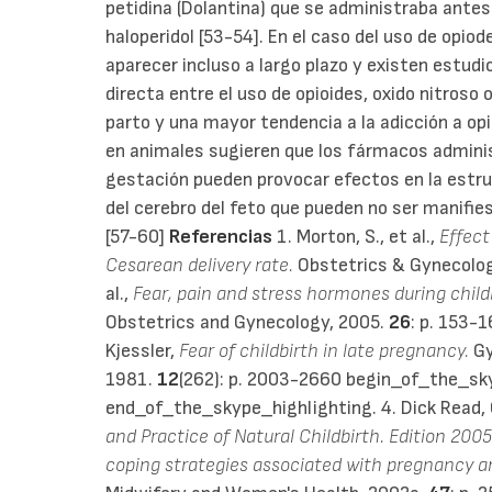
petidina (Dolantina) que se administraba ante
haloperidol [53-54]. En el caso del uso de opio
aparecer incluso a largo plazo y existen estud
directa entre el uso de opioides, oxido nitroso o 
parto y una mayor tendencia a la adicción a opi
en animales sugieren que los fármacos administ
gestación pueden provocar efectos en la estr
del cerebro del feto que pueden no ser manifies
[57-60]
Referencias
1. Morton, S., et al.,
Effect
Cesarean delivery rate.
Obstetrics & Gynecolo
al.,
Fear, pain and stress hormones during child
Obstetrics and Gynecology, 2005.
26
: p. 153-1
Kjessler,
Fear of childbirth in late pregnancy.
Gy
1981.
12
(262): p. 2003-2660 begin_of_the_s
end_of_the_skype_highlighting. 4. Dick Read, 
and Practice of Natural Childbirth. Edition 2005
coping strategies associated with pregnancy and