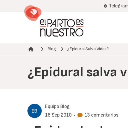
Pasar
Telegra
al
contenido
principal
Blog
¿Epidural Salva Vidas?
Ruta de navegación
¿Epidural salva 
Equipo Blog
16 Sep 2010
•
13 comentarios