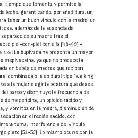
 al tiempo que fomenta y permite la
de leche, garantizando, por añadidura, un
ara tener un buen vínculo con la madre, un
xitosa, además de la ausencia de
a separado de su madre tras el
to piel-con-piel con ella [48-49] -
se use
: La bupivacaina presenta un mayor
 o mepivacaína, ya que no produce la
vada en bebés de madres que reciben
ral combinada o la epidural tipo “walking”
e a la mujer elegir la postura que desee
n del parto y disminuye la frecuencia de
o de meperidina, un opioide rápido y
ia, y vómitos en la madre, disminución de
y sedación en el recién nacido, con
rimera toma, interferencia del vínculo
rgo plazo [51-52]. Lo mismo ocurre con la