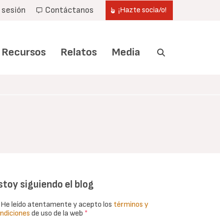
r sesión
Contáctanos
¡Hazte socia/o!
Recursos
Relatos
Media
stoy siguiendo el blog
He leído atentamente y acepto los
términos y
ndiciones
de uso de la web
*