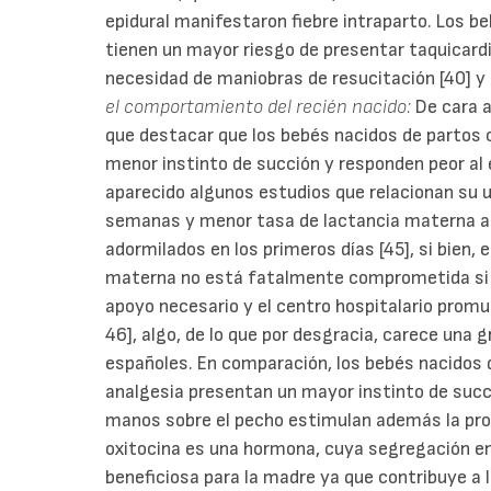
epidural manifestaron fiebre intraparto. Los b
tienen un mayor riesgo de presentar taquicardia 
necesidad de maniobras de resucitación [40] y 
el comportamiento del recién nacido:
De cara 
que destacar que los bebés nacidos de partos 
menor instinto de succión y responden peor al 
aparecido algunos estudios que relacionan su u
semanas y menor tasa de lactancia materna a
adormilados en los primeros días [45], si bien, el
materna no está fatalmente comprometida si l
apoyo necesario y el centro hospitalario prom
46], algo, de lo que por desgracia, carece una 
españoles. En comparación, los bebés nacidos 
analgesia presentan un mayor instinto de succi
manos sobre el pecho estimulan además la pro
oxitocina es una hormona, cuya segregación en
beneficiosa para la madre ya que contribuye a