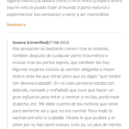
alguna mamá q le pasara como a mí lo único q espero ahora
esq mi niña la pueda traer al mundo d parto natural y
experimentar esa sensación q tiene q ser maravillosa
Respuesta
Susana (unverified)
27 Feb 2012
Esa sensación es bastante común tras la cesárea,
también después de cualquier parto traumático o
incluso tras los partos exprés, que también los hay.
Algunas mujeres incluso se sienten obligadas a hacer
teatro ante los que miran para que no digan "qué madre
tan desnaturalizada". En mi caso personal estaba tan
dolorida, cansada y enfadada que tuve que hacer un
gran esfuerzo para mirar y remirar a mi hijo, ponérmelo
al pecho, etc. Me daba cuenta de los motivos que tenía
para sentirme así y que no era normal. Para nada te
sientas extraña ni culpable. Hiciste lo que pudiste y el
amor por tu hijo tiene incluso, creo yo, un plus de mérito