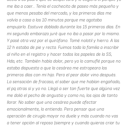
me iba a caer... Tenía el cochecito de paseo más pequeño y
que menos pesaba del mercado, y los primeros días me
volvía a casa a los 10 minutos porque me agotaba
empujarlo. Esstuve doblada durante los 15 primeros días. En
mi segundo embarazo juré que no iba a pasar por lo mismo.
Y pasé otra vez por el quirófano. Tomé nolotil y hierro. A las
12 h estaba de pie y recta. Fuimos toda la familia a inscribir
al niño en el registro y hacer todos los papeles de la SS,
Hda, etc. También había dolor, pero yo lo camuflé porque no
estaba dispuesta a que la cesárea me estropeara los
primeros días con mi hijo. Pero el peor dolor vino después.
La sensación de fracaso, el saber que me habían engañado,
el pq otras sí y yo no. Llegó a ser tan fuerte que algúna vez
me dolió el pecho de angustia y como no, los ojos de tanto
llorar. No saber que una cesárea puede afectar
emocionalmente, lo entiendo. Pero pensar que una
operación de cirugía mayor no duele y más cuando no vas
a tener opción al reposo (siempre y cuando quieras criar tu