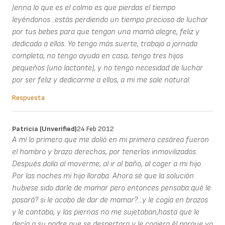
Jenna lo que es el colmo es que pierdas el tiempo
leyéndonos...estás perdiendo un tiempo precioso de luchar
por tus bebes para que tengan una mamá alegre, feliz y
dedicada a ellos. Yo tengo más suerte, trabajo a jornada
completa, no tengo ayuda en casa, tengo tres hijos
pequeños (uno lactante), y no tengo necesidad de luchar
por ser feliz y dedicarme a ellos, a mí me sale natural.
Respuesta
Patricia (unverified)
24 Feb 2012
A mí lo primero que me dolió en mi primera cesárea fueron
el hombro y brazo derechos, por tenerlos inmovilizados.
Después dolía al moverme, al ir al baño, al coger a mi hijo.
Por las noches mi hijo lloraba. Ahora sé que la solución
hubiese sido darle de mamar pero entonces pensaba:qué le
pasará? si le acabo de dar de mamar?....y le cogía en brazos
y le cantaba, y las piernas no me sujetaban,hasta que le
decía a su padre que se despertara y le cogiera él porque yo