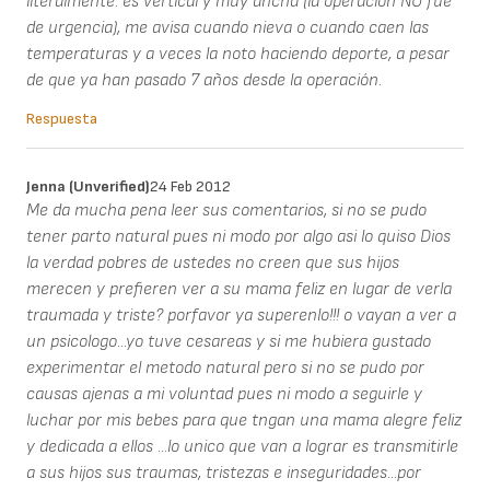
literalmente. es vertical y muy ancha (la operación NO fue
de urgencia), me avisa cuando nieva o cuando caen las
temperaturas y a veces la noto haciendo deporte, a pesar
de que ya han pasado 7 años desde la operación.
Respuesta
Jenna (unverified)
24 Feb 2012
Me da mucha pena leer sus comentarios, si no se pudo
tener parto natural pues ni modo por algo asi lo quiso Dios
la verdad pobres de ustedes no creen que sus hijos
merecen y prefieren ver a su mama feliz en lugar de verla
traumada y triste? porfavor ya superenlo!!! o vayan a ver a
un psicologo...yo tuve cesareas y si me hubiera gustado
experimentar el metodo natural pero si no se pudo por
causas ajenas a mi voluntad pues ni modo a seguirle y
luchar por mis bebes para que tngan una mama alegre feliz
y dedicada a ellos ...lo unico que van a lograr es transmitirle
a sus hijos sus traumas, tristezas e inseguridades...por