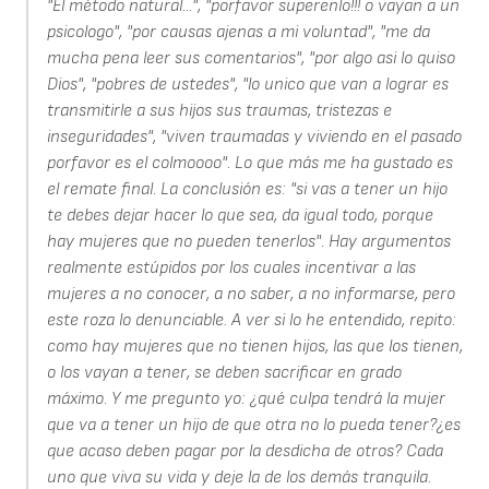
"El método natural...", "porfavor superenlo!!! o vayan a un
psicologo", "por causas ajenas a mi voluntad", "me da
mucha pena leer sus comentarios", "por algo asi lo quiso
Dios", "pobres de ustedes", "lo unico que van a lograr es
transmitirle a sus hijos sus traumas, tristezas e
inseguridades", "viven traumadas y viviendo en el pasado
porfavor es el colmoooo". Lo que más me ha gustado es
el remate final. La conclusión es: "si vas a tener un hijo
te debes dejar hacer lo que sea, da igual todo, porque
hay mujeres que no pueden tenerlos". Hay argumentos
realmente estúpidos por los cuales incentivar a las
mujeres a no conocer, a no saber, a no informarse, pero
este roza lo denunciable. A ver si lo he entendido, repito:
como hay mujeres que no tienen hijos, las que los tienen,
o los vayan a tener, se deben sacrificar en grado
máximo. Y me pregunto yo: ¿qué culpa tendrá la mujer
que va a tener un hijo de que otra no lo pueda tener?¿es
que acaso deben pagar por la desdicha de otros? Cada
uno que viva su vida y deje la de los demás tranquila.