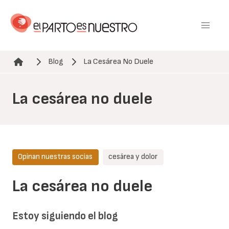
Pasar
al
contenido
principal
Blog
La Cesárea No Duele
Ruta de navegación
La cesárea no duele
Opinan nuestras socias
cesárea y dolor
La cesárea no duele
Estoy siguiendo el blog