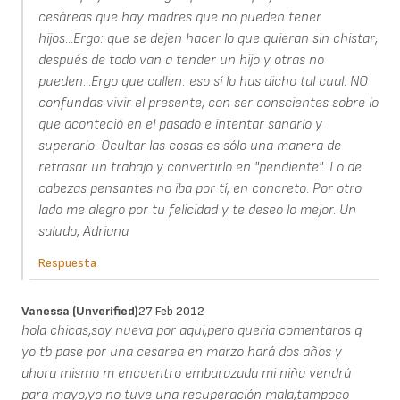
cesáreas que hay madres que no pueden tener
hijos...Ergo: que se dejen hacer lo que quieran sin chistar,
después de todo van a tender un hijo y otras no
pueden...Ergo que callen: eso sí lo has dicho tal cual. NO
confundas vivir el presente, con ser conscientes sobre lo
que aconteció en el pasado e intentar sanarlo y
superarlo. Ocultar las cosas es sólo una manera de
retrasar un trabajo y convertirlo en "pendiente". Lo de
cabezas pensantes no iba por tí, en concreto. Por otro
lado me alegro por tu felicidad y te deseo lo mejor. Un
saludo, Adriana
Respuesta
Vanessa (unverified)
27 Feb 2012
hola chicas,soy nueva por aqui,pero queria comentaros q
yo tb pase por una cesarea en marzo hará dos años y
ahora mismo m encuentro embarazada mi niña vendrá
para mayo,yo no tuve una recuperación mala,tampoco