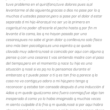
tuve problema en el quirófano,tuve dolores pues si,al
levantarme al dia siguiente,gracias a dios no pase por lo q
muchas d ustedes pasaron,pero si pase por el dolor d estar
separada d mi hijo 4horas,el no ser yo la primera en
cogerlo,el no poder ofrecerle el pecho hasta q por fin m
levante d la cama, las q no hayan pasado por una
cesarea,pues no sabe el gran dolor q conlleva,no solo físico
sino más bien psicológico,es una espinita q se queda
clavada muy adentro,nosé si coincido por aqui con alguna q
piense q con una cesarea t vas sintiendo madre con el paso
del tiempo,pero en el momento q nace tu hijo es una
situación q nosé si es pq no lo pensamos durante el
embarazo q t puede pasar a tí q es tan fria q parece q la
cosa no va contigo,yo adoro a mi hijo,pero tengo q
reconocer q estaba tan cansada después d una inducción d
4dias q m quede igual,como sino fuera conmigo,fue algo tan
inesperado d como yo lo habia imaginado q muchas veces
m siento culpable d lo fria q m quede,nosé si por aqui habra