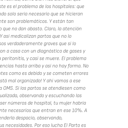
te es el problema de los hospitales: que
do solo sería necesario que se hicieran
nte son problemáticos. Y están tan
 que no dan abasto. Claro, la atención
 Y así medicalizan partos que no lo
asos verdaderamente graves que sí lo
ron a casa con un diagnóstico de gases y
 peritonitis, y casi se muere. El problema
gencias hasta arriba y así no hay forma. No
ntes como es debido y se cometen errores
 está mal organizado! Y ahí vamos a ese
 OMS. Si los partos se atendiesen como
dualizada, observando y escuchando las
 ser números de hospital, tu mujer habría
nte necesarios que entran en ese 10%. A
enderla despacio, observando,
s necesidades. Por eso lucha El Parto es