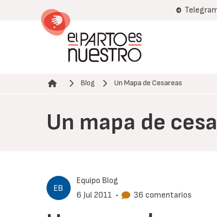
Pasar
Telegra
al
contenido
principal
Blog
Un Mapa de Cesareas
Ruta de navegación
Un mapa de cesa
Equipo Blog
6 Jul 2011
•
36 comentarios