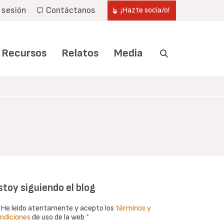
r sesión
Contáctanos
¡Hazte socia/o!
Recursos
Relatos
Media
stoy siguiendo el blog
He leído atentamente y acepto los
términos y
ndiciones
de uso de la web
*