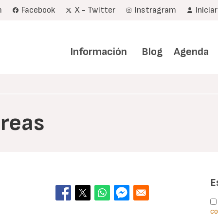
m
Facebook
X - Twitter
Instragram
Inicia
Navegación
principal
Información
Blog
Agenda
reas
E
co