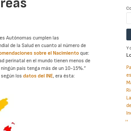
reas
Co
es Autónomas cumplen las
ial de la Salud en cuanto al número de
Y 
omendaciones sobre el Nacimiento
que:
L
ad perinatal en el mundo tienen menos de
Pa
e ningún país tenga más de un 10-15%.”
e
, según los
datos del INE
, era ésta:
M
Ri
La
d
In
Si
››
P
pá