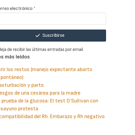
rreo electrónico
*
Suscribirse
deja de recibir las últimas entradas por email.
os más leidos
rir los restos (manejo expectante aborto
spontáneo)
asturbación y parto
esgos de una cesárea para la madre
 prueba de la glucosa: El test O´Sullivan con
esayuno protesta
compatibilidad del Rh. Embarazo y Rh negativo
guiente
aginación
gina