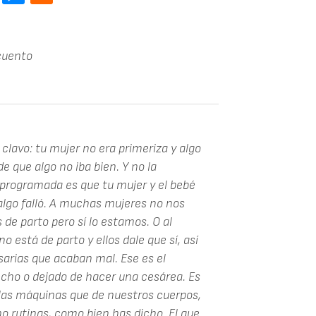
 cuento
 clavo: tu mujer no era primeriza y algo
e que algo no iba bien. Y no la
 programada es que tu mujer y el bebé
 algo falló. A muchas mujeres no nos
de parto pero sí lo estamos. O al
o está de parto y ellos dale que sí, así
sarias que acaban mal. Ese es el
echo o dejado de hacer una cesárea. Es
 las máquinas que de nuestros cuerpos,
o rutinas, como bien has dicho. El que