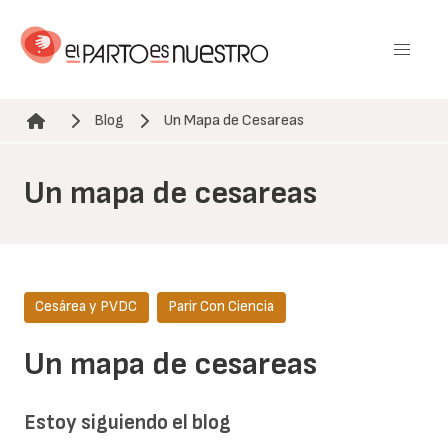
Pasar
al
contenido
principal
Blog
Un Mapa de Cesareas
Ruta de navegación
Un mapa de cesareas
Cesárea y PVDC
Parir Con Ciencia
Un mapa de cesareas
Estoy siguiendo el blog