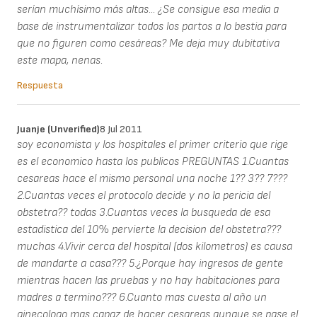
serían muchísimo más altas... ¿Se consigue esa media a
base de instrumentalizar todos los partos a lo bestia para
que no figuren como cesáreas? Me deja muy dubitativa
este mapa, nenas.
Respuesta
Juanje (unverified)
8 Jul 2011
soy economista y los hospitales el primer criterio que rige
es el economico hasta los publicos PREGUNTAS 1.Cuantas
cesareas hace el mismo personal una noche 1?? 3?? 7???
2.Cuantas veces el protocolo decide y no la pericia del
obstetra?? todas 3.Cuantas veces la busqueda de esa
estadistica del 10% pervierte la decision del obstetra???
muchas 4.Vivir cerca del hospital (dos kilometros) es causa
de mandarte a casa??? 5.¿Porque hay ingresos de gente
mientras hacen las pruebas y no hay habitaciones para
madres a termino??? 6.Cuanto mas cuesta al año un
ginecologo mas capaz de hacer cesareas aunque se pase el