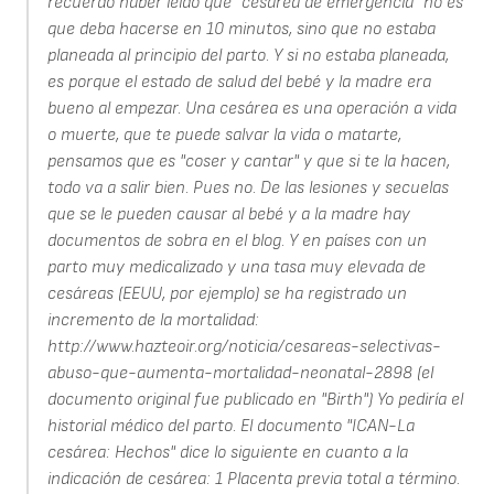
recuerdo haber leído que "cesárea de emergencia" no es
que deba hacerse en 10 minutos, sino que no estaba
planeada al principio del parto. Y si no estaba planeada,
es porque el estado de salud del bebé y la madre era
bueno al empezar. Una cesárea es una operación a vida
o muerte, que te puede salvar la vida o matarte,
pensamos que es "coser y cantar" y que si te la hacen,
todo va a salir bien. Pues no. De las lesiones y secuelas
que se le pueden causar al bebé y a la madre hay
documentos de sobra en el blog. Y en países con un
parto muy medicalizado y una tasa muy elevada de
cesáreas (EEUU, por ejemplo) se ha registrado un
incremento de la mortalidad:
http://www.hazteoir.org/noticia/cesareas-selectivas-
abuso-que-aumenta-mortalidad-neonatal-2898 (el
documento original fue publicado en "Birth") Yo pediría el
historial médico del parto. El documento "ICAN-La
cesárea: Hechos" dice lo siguiente en cuanto a la
indicación de cesárea: 1 Placenta previa total a término.