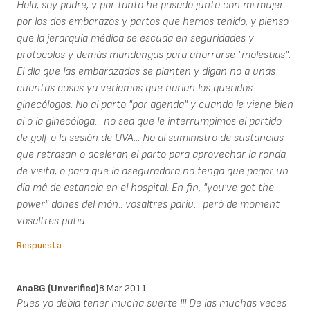
Hola, soy padre, y por tanto he pasado junto con mi mujer
por los dos embarazos y partos que hemos tenido, y pienso
que la jerarquía médica se escuda en seguridades y
protocolos y demás mandangas para ahorrarse "molestias".
El día que las embarazadas se planten y digan no a unas
cuantas cosas ya veríamos que harían los queridos
ginecólogos. No al parto "por agenda" y cuando le viene bien
al o la ginecóloga... no sea que le interrumpimos el partido
de golf o la sesión de UVA... No al suministro de sustancias
que retrasan o aceleran el parto para aprovechar la ronda
de visita, o para que la aseguradora no tenga que pagar un
día má de estancia en el hospital. En fin, "you've got the
power" dones del món.. vosaltres pariu... però de moment
vosaltres patiu.
Respuesta
AnaBG (unverified)
8 Mar 2011
Pues yo debía tener mucha suerte !!! De las muchas veces