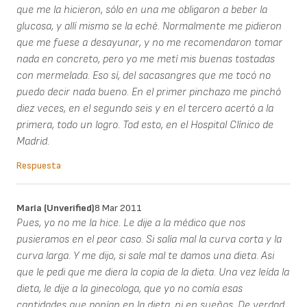
que me la hicieron, sólo en una me obligaron a beber la
glucosa, y allí mismo se la eché. Normalmente me pidieron
que me fuese a desayunar, y no me recomendaron tomar
nada en concreto, pero yo me metí mis buenas tostadas
con mermelada. Eso sí, del sacasangres que me tocó no
puedo decir nada bueno. En el primer pinchazo me pinchó
diez veces, en el segundo seis y en el tercero acertó a la
primera, todo un logro. Tod esto, en el Hospital Clínico de
Madrid.
Respuesta
María (unverified)
8 Mar 2011
Pues, yo no me la hice. Le dije a la médico que nos
pusieramos en el peor caso. Si salía mal la curva corta y la
curva larga. Y me dijo, si sale mal te damos una dieta. Asi
que le pedi que me diera la copia de la dieta. Una vez leída la
dieta, le dije a la ginecologa, que yo no comía esas
cantidades que ponían en la dieta, ni en sueños. De verdad