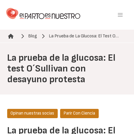
Pasar
al
contenido
principal
Blog
La Prueba de La Glucosa: El Test O…
Ruta de navegación
La prueba de la glucosa: El
test O´Sullivan con
desayuno protesta
Opinan nuestras socias
Parir Con Ciencia
La prueba de la glucosa: El