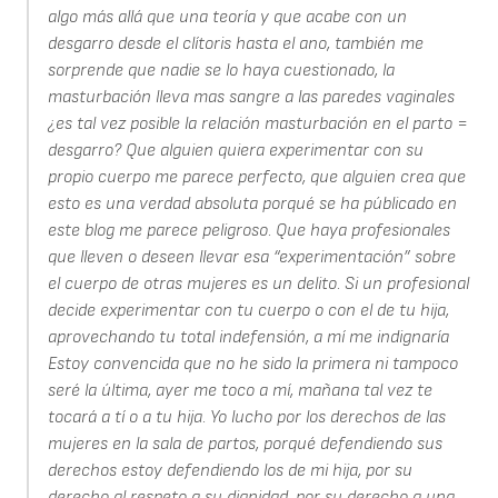
algo más allá que una teoría y que acabe con un
desgarro desde el clítoris hasta el ano, también me
sorprende que nadie se lo haya cuestionado, la
masturbación lleva mas sangre a las paredes vaginales
¿es tal vez posible la relación masturbación en el parto =
desgarro? Que alguien quiera experimentar con su
propio cuerpo me parece perfecto, que alguien crea que
esto es una verdad absoluta porqué se ha públicado en
este blog me parece peligroso. Que haya profesionales
que lleven o deseen llevar esa “experimentación” sobre
el cuerpo de otras mujeres es un delito. Si un profesional
decide experimentar con tu cuerpo o con el de tu hija,
aprovechando tu total indefensión, a mí me indignaría
Estoy convencida que no he sido la primera ni tampoco
seré la última, ayer me toco a mí, mañana tal vez te
tocará a tí o a tu hija. Yo lucho por los derechos de las
mujeres en la sala de partos, porqué defendiendo sus
derechos estoy defendiendo los de mi hija, por su
derecho al respeto a su dignidad, por su derecho a una