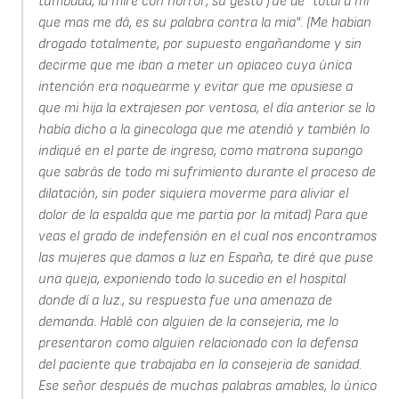
tumbada, la miré con horror, su gesto fue de "total a mi
que mas me dá, es su palabra contra la mia". (Me habian
drogado totalmente, por supuesto engañandome y sin
decirme que me iban a meter un opiaceo cuya única
intención era noquearme y evitar que me opusiese a
que mi hija la extrajesen por ventosa, el día anterior se lo
había dicho a la ginecologa que me atendió y también lo
indiqué en el parte de ingreso, como matrona supongo
que sabrás de todo mi sufrimiento durante el proceso de
dilatación, sin poder siquiera moverme para aliviar el
dolor de la espalda que me partia por la mitad) Para que
veas el grado de indefensión en el cual nos encontramos
las mujeres que damos a luz en España, te diré que puse
una queja, exponiendo todo lo sucedio en el hospital
donde dí a luz., su respuesta fue una amenaza de
demanda. Hablé con alguien de la consejeria, me lo
presentaron como alguien relacionado con la defensa
del paciente que trabajaba en la consejeria de sanidad.
Ese señor después de muchas palabras amables, lo único