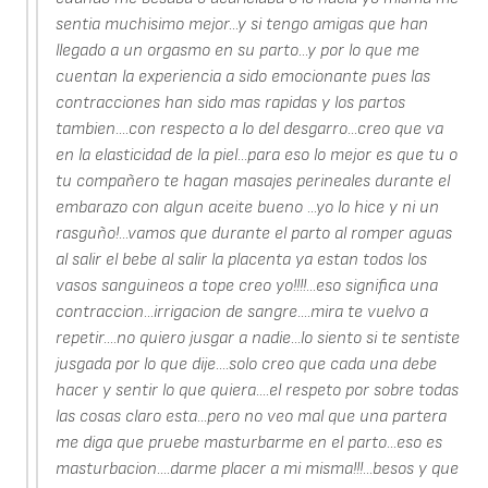
sentia muchisimo mejor...y si tengo amigas que han
llegado a un orgasmo en su parto...y por lo que me
cuentan la experiencia a sido emocionante pues las
contracciones han sido mas rapidas y los partos
tambien....con respecto a lo del desgarro...creo que va
en la elasticidad de la piel...para eso lo mejor es que tu o
tu compañero te hagan masajes perineales durante el
embarazo con algun aceite bueno ...yo lo hice y ni un
rasguño!...vamos que durante el parto al romper aguas
al salir el bebe al salir la placenta ya estan todos los
vasos sanguineos a tope creo yo!!!!...eso significa una
contraccion...irrigacion de sangre....mira te vuelvo a
repetir....no quiero jusgar a nadie...lo siento si te sentiste
jusgada por lo que dije....solo creo que cada una debe
hacer y sentir lo que quiera....el respeto por sobre todas
las cosas claro esta...pero no veo mal que una partera
me diga que pruebe masturbarme en el parto...eso es
masturbacion....darme placer a mi misma!!!...besos y que