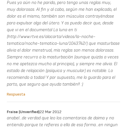
Pues yo aún no he parido, pero tengo unas reglas muy,
muy dolorosas. Al fin y al cabo, según me han explicado, el
dolor es el mismo, también son músculos contrayéndose
para expulsar algo del útero. Y os puedo decir que, desde
que vi en el documental La luna en ti
(http://www.rtve.es/alacarta/videos/la-noche-
tematica/noche-tematica-luna/1043742/) que masturbase
alivia el dolor menstrual, mis reglas son menos dolorosas.
Siempre recurro a la masturbación (aunque quizás a veces
no me apetezca mucho al principio), y siempre me alivia. El
estado de relajación (psíquica y muscular) es notable. Lo
recomiendo a todas! Y por supuesto, me lo guardo para el
parto, que seguro que ayuda también!! :)
Respuesta
Fraise (unverified)
22 Mar 2012
anabel...de verdad que leo los comentarios de daima y no
entiendo porque te refieres a ella de esa forma...en ningun