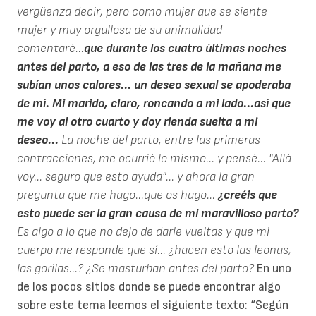
vergüenza decir, pero como mujer que se siente
mujer y muy orgullosa de su animalidad
comentaré...
que durante los cuatro últimas noches
antes del parto, a eso de las tres de la mañana me
subían unos calores... un deseo sexual se apoderaba
de mí. Mi marido, claro, roncando a mi lado...así que
me voy al otro cuarto y doy rienda suelta a mi
deseo...
La noche del parto, entre las primeras
contracciones, me ocurrió lo mismo... y pensé... "Allá
voy... seguro que esto ayuda"... y ahora la gran
pregunta que me hago...que os hago...
¿creéis que
esto puede ser la gran causa de mi maravilloso parto?
Es algo a lo que no dejo de darle vueltas y que mi
cuerpo me responde que sí... ¿hacen esto las leonas,
las gorilas...? ¿Se masturban antes del parto?
En uno
de los pocos sitios donde se puede encontrar algo
sobre este tema leemos el siguiente texto: “Según