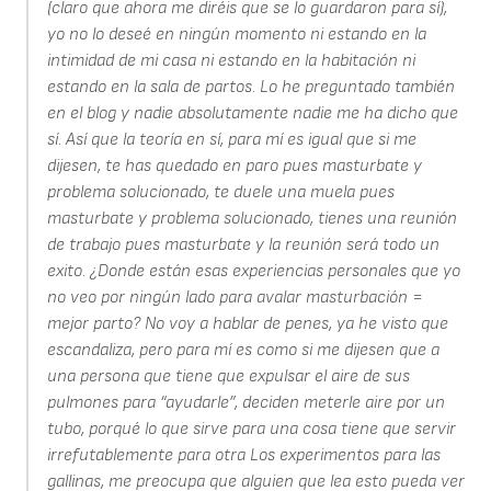
(claro que ahora me diréis que se lo guardaron para sí),
yo no lo deseé en ningún momento ni estando en la
intimidad de mi casa ni estando en la habitación ni
estando en la sala de partos. Lo he preguntado también
en el blog y nadie absolutamente nadie me ha dicho que
sí. Así que la teoría en sí, para mí es igual que si me
dijesen, te has quedado en paro pues masturbate y
problema solucionado, te duele una muela pues
masturbate y problema solucionado, tienes una reunión
de trabajo pues masturbate y la reunión será todo un
exito. ¿Donde están esas experiencias personales que yo
no veo por ningún lado para avalar masturbación =
mejor parto? No voy a hablar de penes, ya he visto que
escandaliza, pero para mí es como si me dijesen que a
una persona que tiene que expulsar el aire de sus
pulmones para “ayudarle”, deciden meterle aire por un
tubo, porqué lo que sirve para una cosa tiene que servir
irrefutablemente para otra Los experimentos para las
gallinas, me preocupa que alguien que lea esto pueda ver