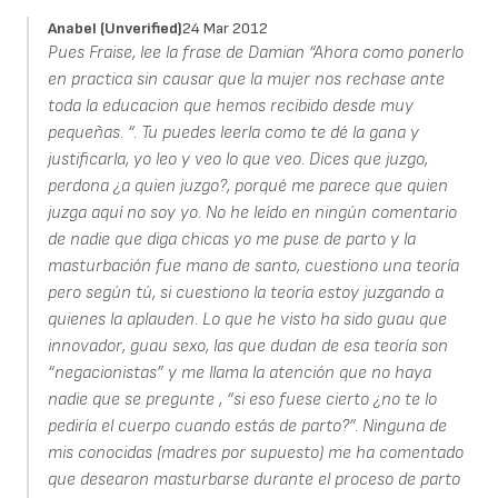
Anabel (unverified)
24 Mar 2012
Pues Fraise, lee la frase de Damian “Ahora como ponerlo
en practica sin causar que la mujer nos rechase ante
toda la educacion que hemos recibido desde muy
pequeñas. “. Tu puedes leerla como te dé la gana y
justificarla, yo leo y veo lo que veo. Dices que juzgo,
perdona ¿a quien juzgo?, porqué me parece que quien
juzga aquí no soy yo. No he leído en ningún comentario
de nadie que diga chicas yo me puse de parto y la
masturbación fue mano de santo, cuestiono una teoría
pero según tú, si cuestiono la teoría estoy juzgando a
quienes la aplauden. Lo que he visto ha sido guau que
innovador, guau sexo, las que dudan de esa teoría son
“negacionistas” y me llama la atención que no haya
nadie que se pregunte , “si eso fuese cierto ¿no te lo
pediría el cuerpo cuando estás de parto?”. Ninguna de
mis conocidas (madres por supuesto) me ha comentado
que desearon masturbarse durante el proceso de parto