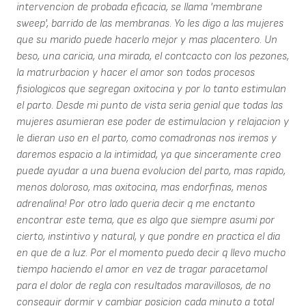
intervencion de probada eficacia, se llama 'membrane
sweep', barrido de las membranas. Yo les digo a las mujeres
que su marido puede hacerlo mejor y mas placentero. Un
beso, una caricia, una mirada, el contcacto con los pezones,
la matrurbacion y hacer el amor son todos procesos
fisiologicos que segregan oxitocina y por lo tanto estimulan
el parto. Desde mi punto de vista seria genial que todas las
mujeres asumieran ese poder de estimulacion y relajacion y
le dieran uso en el parto, como comadronas nos iremos y
daremos espacio a la intimidad, ya que sinceramente creo
puede ayudar a una buena evolucion del parto, mas rapido,
menos doloroso, mas oxitocina, mas endorfinas, menos
adrenalina! Por otro lado queria decir q me enctanto
encontrar este tema, que es algo que siempre asumi por
cierto, instintivo y natural, y que pondre en practica el dia
en que de a luz. Por el momento puedo decir q llevo mucho
tiempo haciendo el amor en vez de tragar paracetamol
para el dolor de regla con resultados maravillosos, de no
conseguir dormir y cambiar posicion cada minuto a total