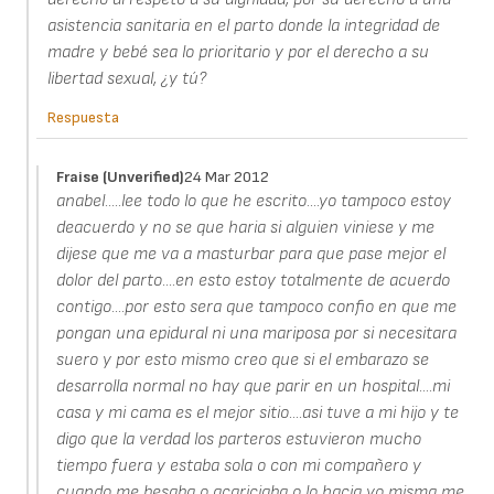
asistencia sanitaria en el parto donde la integridad de
madre y bebé sea lo prioritario y por el derecho a su
libertad sexual, ¿y tú?
Respuesta
Fraise (unverified)
24 Mar 2012
anabel.....lee todo lo que he escrito....yo tampoco estoy
deacuerdo y no se que haria si alguien viniese y me
dijese que me va a masturbar para que pase mejor el
dolor del parto....en esto estoy totalmente de acuerdo
contigo....por esto sera que tampoco confio en que me
pongan una epidural ni una mariposa por si necesitara
suero y por esto mismo creo que si el embarazo se
desarrolla normal no hay que parir en un hospital....mi
casa y mi cama es el mejor sitio....asi tuve a mi hijo y te
digo que la verdad los parteros estuvieron mucho
tiempo fuera y estaba sola o con mi compañero y
cuando me besaba o acariciaba o lo hacia yo misma me