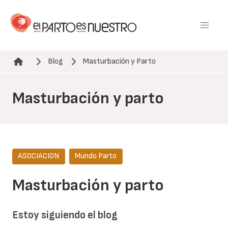
Pasar
al
contenido
principal
Blog
Masturbación y Parto
Ruta de navegación
Masturbación y parto
ASOCIACION
Mundo Parto
Masturbación y parto
Estoy siguiendo el blog