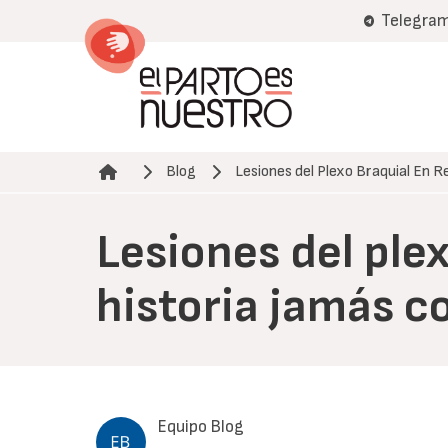
Pasar
Telegra
al
contenido
principal
Blog
Lesiones del Plexo Braquial En 
Ruta de navegación
Lesiones del plex
historia jamás c
Equipo Blog