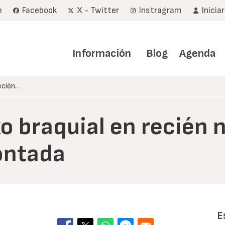
m
Facebook
X - Twitter
Instragram
Inicia
Navegación
principal
Información
Blog
Agenda
Recién…
o braquial en recién 
ontada
E