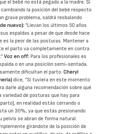
que el bebé no está pegado a la madre. Si
 cambiando la posición del bebé respecto
 un grave problema, saldrá resbalando
de nuevo):
"Llevan los últimos 50 años
e sus espaldas a pesar de que desde hace
es la peor de las posturas. Mantener a
nte el parto va completamente en contra
."
Voz en off:
Para los profesionales es
palda o en una posición semi-sentada.
samente dificultan el parto.
Cheryl
ería)
dice, “Si tuviera en este momento
ra darle alguna recomendación sobre qué
 la variedad de posturas que hay para
 parto], en realidad estás cerrando o
asta un 30%, ya que estás presionando
tu pelvis se abran de forma natural.
implemente girándote de la posición de