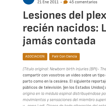
21 Ene 2011
•
45 comentarios
Lesiones del ple
recién nacidos: L
jamás contada
ASOCIACION
Parir Con Ciencia
(Título original: Newborn birth injuries (BPI)- Th
compartir con vosotros un vídeo sobre un tipo d
parto como en la cesárea. El siguiente reportaj
públicos de televisión. [en los Estados Unidos]
origina en la médula espinal distribuyéndose por
movimientos y sensaciones del miembro superi
y -geno.) adj. Dícese de toda alteración del est