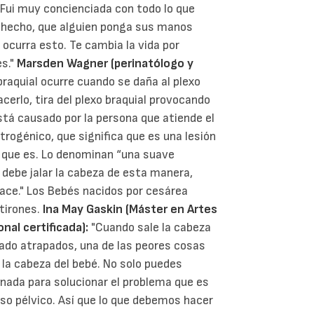
Fui muy concienciada con todo lo que
e hecho, que alguien ponga sus manos
 ocurra esto. Te cambia la vida por
es."
Marsden Wagner (perinatólogo y
braquial ocurre cuando se daña al plexo
acerlo, tira del plexo braquial provocando
está causado por la persona que atiende el
trogénico, que significa que es una lesión
o que es. Lo denominan “una suave
debe jalar la cabeza de esta manera,
ace." Los Bebés nacidos por cesárea
tirones.
Ina May Gaskin (Máster en Artes
al certificada):
"Cuando sale la cabeza
ado atrapados, una de las peores cosas
 la cabeza del bebé. No solo puedes
nada para solucionar el problema que es
so pélvico. Así que lo que debemos hacer