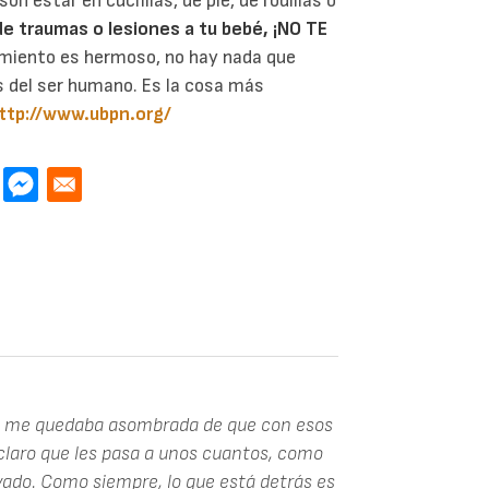
n estar en cuclillas, de pie, de rodillas o
 de traumas o lesiones a tu bebé, ¡NO TE
imiento es hermoso, no hay nada que
 del ser humano. Es la cosa más
ttp://www.ubpn.org/
to me quedaba asombrada de que con esos
 claro que les pasa a unos cuantos, como
evado. Como siempre, lo que está detrás es