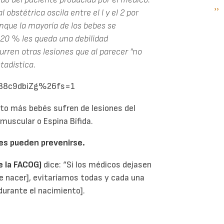
Si
››
P
l obstétrica oscila entre el l y el 2 por
pá
unque la mayoría de los bebes se
20 % les queda una debilidad
rren otras lesiones que al parecer "no
tadística.
D88c9dbiZg%26fs=1
to más bebés sufren de lesiones del
muscular o Espina Bífida.
nes pueden prevenirse.
e la FACOG)
dice: “Si los médicos dejasen
 de nacer], evitaríamos todas y cada una
 durante el nacimiento].