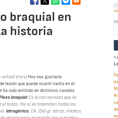
co
xo braquial en
Co
a historia
Y 
L
Pa
e untold story)
Hoy nos gustaría
e
e lesión que puede ocurrir tanto en el
M
e ha sido emitido en distintos canales
Ri
Plexo braquial:
Es la red nerviosa que se
La
 el brazo. Por el se trasmiten todos los
d
or.
iatrogénico
, CA. (Del gr. iatros, médico,
In
ado del paciente producida por el médico.