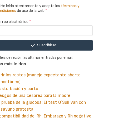
He leído atentamente y acepto los
términos y
ndiciones
de uso de la web
*
rreo electrónico
*
Suscribirse
deja de recibir las últimas entradas por email.
os más leidos
rir los restos (manejo expectante aborto
spontáneo)
asturbación y parto
esgos de una cesárea para la madre
 prueba de la glucosa: El test O´Sullivan con
esayuno protesta
compatibilidad del Rh. Embarazo y Rh negativo