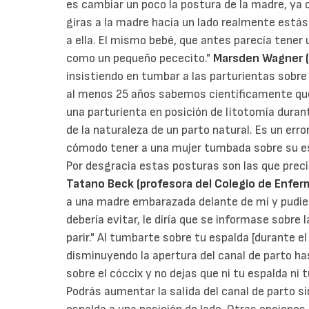
es cambiar un poco la postura de la madre, ya 
giras a la madre hacía un lado realmente estás
a ella. El mismo bebé, que antes parecía tener
como un pequeño pececito."
Marsden Wagner (
insistiendo en tumbar a las parturientas sobr
al menos 25 años sabemos científicamente que 
una parturienta en posición de litotomía dura
de la naturaleza de un parto natural. Es un error
cómodo tener a una mujer tumbada sobre su es
Por desgracia estas posturas son las que preci
Tatano Beck (profesora del Colegio de Enferm
a una madre embarazada delante de mí y pudie
debería evitar, le diría que se informase sobre
parir." Al tumbarte sobre tu espalda [durante el
disminuyendo la apertura del canal de parto h
sobre el cóccix y no dejas que ni tu espalda ni 
Podrás aumentar la salida del canal de parto s