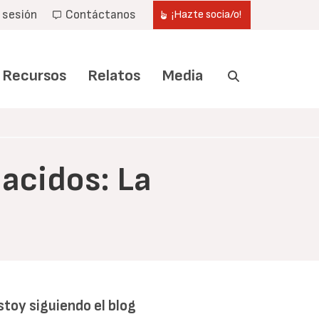
r sesión
Contáctanos
¡Hazte socia/o!
Recursos
Relatos
Media
nacidos: La
stoy siguiendo el blog