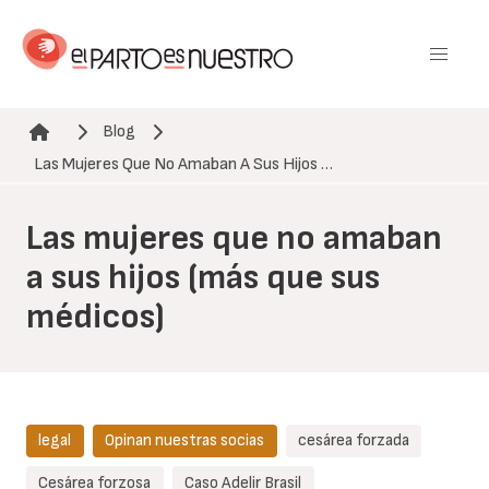
Pasar
al
contenido
principal
Blog
Ruta de navegación
Las Mujeres Que No Amaban A Sus Hijos …
Las mujeres que no amaban
a sus hijos (más que sus
médicos)
legal
Opinan nuestras socias
cesárea forzada
Cesárea forzosa
Caso Adelir Brasil