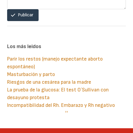
Publicar
Los más leidos
Parir los restos (manejo expectante aborto
espontáneo)
Masturbación y parto
Riesgos de una cesárea para la madre
La prueba de la glucosa: El test O´Sullivan con
desayuno protesta
Incompatibilidad del Rh. Embarazo y Rh negativo
Paginación
Siguiente
››
página