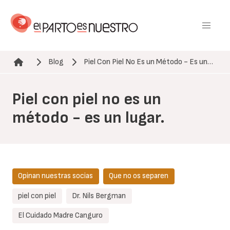
Pasar
al
contenido
principal
Blog
Piel Con Piel No Es un Método - Es un…
Ruta de navegación
Piel con piel no es un
método - es un lugar.
Opinan nuestras socias
Que no os separen
piel con piel
Dr. Nils Bergman
El Cuidado Madre Canguro