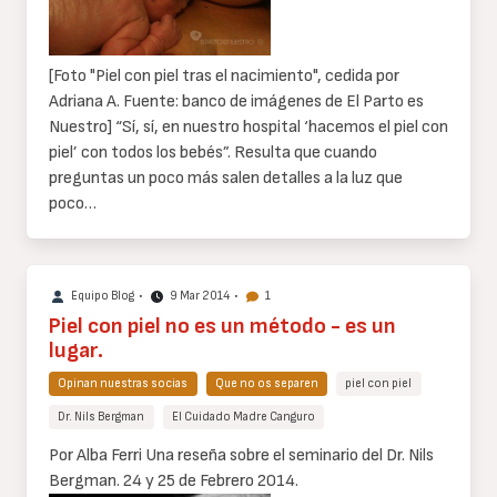
[Foto "Piel con piel tras el nacimiento", cedida por
Adriana A. Fuente: banco de imágenes de El Parto es
Nuestro] “Sí, sí, en nuestro hospital ‘hacemos el piel con
piel’ con todos los bebés”. Resulta que cuando
preguntas un poco más salen detalles a la luz que
poco…
Equipo Blog
•
9 Mar 2014
•
1
Piel con piel no es un método - es un
lugar.
Opinan nuestras socias
Que no os separen
piel con piel
Dr. Nils Bergman
El Cuidado Madre Canguro
Cuerpo
Por Alba Ferri Una reseña sobre el seminario del Dr. Nils
de
Bergman. 24 y 25 de Febrero 2014.