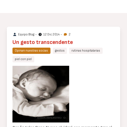
Equipo Blog
•
12 Dic 2014
•
2
Un gesto transcendente
Opinan nuestras socias
gestos
rutinas hospitalarias
piel con piel
Cuerpo
de
texto