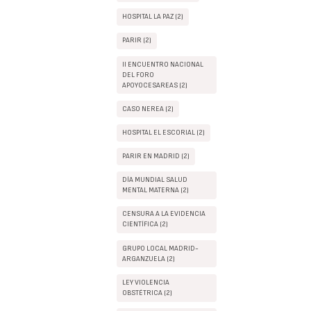
HOSPITAL LA PAZ (2)
PARIR (2)
II ENCUENTRO NACIONAL
DEL FORO
APOYOCESAREAS (2)
CASO NEREA (2)
HOSPITAL EL ESCORIAL (2)
PARIR EN MADRID (2)
DÍA MUNDIAL SALUD
MENTAL MATERNA (2)
CENSURA A LA EVIDENCIA
CIENTÍFICA (2)
GRUPO LOCAL MADRID-
ARGANZUELA (2)
LEY VIOLENCIA
OBSTÉTRICA (2)