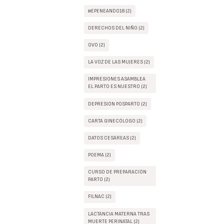
#EPENEANDO18 (2)
DERECHOS DEL NIÑO (2)
OVO (2)
LA VOZ DE LAS MUJERES (2)
IMPRESIONES ASAMBLEA
EL PARTO ES NUESTRO (2)
DEPRESIÓN POSPARTO (2)
CARTA GINECÓLOGO (2)
DATOS CESÁREAS (2)
POEMA (2)
CURSO DE PREPARACIÓN
PARTO (2)
FILNAC (2)
LACTANCIA MATERNA TRAS
MUERTE PERINATAL (2)