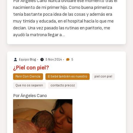
Por Ángeles Cano
Nunca olvidaré ese momento tras el
nacimiento de mi primer hijo.
Como buena primeriza
tenía bastante poca idea de las cosas y además era
muy tímida y educada, en el hospital hacía lo que me
decían. Una vez pasado las rutinas en paritorio, me
ayudó la matrona llegar a…
Equipo Blog
•
5 Nov 2014
•
5
¿Piel con piel?
Parir Con Ciencia
El bebé también es nuestro
piel con piel
Que no os separen
contacto precoz
Cuerpo
Por Ángeles Cano
de
texto