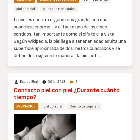
piel con piel
cuidados neonatales
Cuerpo
La piel es nuestro órgano más grande, con una
de
superficie enorme… y el tacto uno de los cinco
texto
sentidos, tan importante como el olfato o la vista.
Según Wikipedia, la piel llega a tener en edad adulta una
superficie aproximada de dos metros cuadrados y se
define de la siguiente manera: “la piel act…
Equipo Blog
•
30 Jul 2013
•
2
Contacto piel con piel ¿Durante cuánto
tiempo?
ASOCIACION
piel con piel
Que no os separen
Cuerpo
de
texto