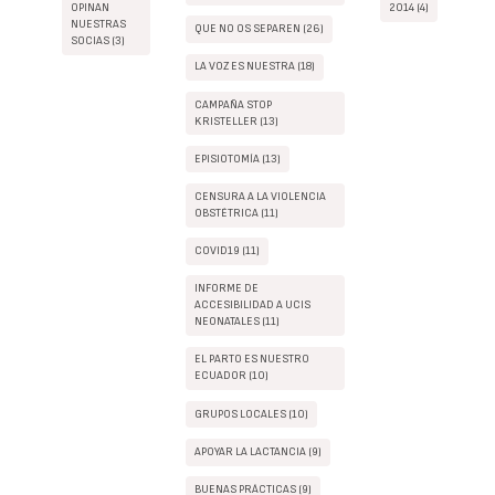
OPINAN
2014 (4)
NUESTRAS
QUE NO OS SEPAREN (26)
SOCIAS (3)
LA VOZ ES NUESTRA (18)
CAMPAÑA STOP
KRISTELLER (13)
EPISIOTOMÍA (13)
CENSURA A LA VIOLENCIA
OBSTÉTRICA (11)
COVID19 (11)
INFORME DE
ACCESIBILIDAD A UCIS
NEONATALES (11)
EL PARTO ES NUESTRO
ECUADOR (10)
GRUPOS LOCALES (10)
APOYAR LA LACTANCIA (9)
BUENAS PRÁCTICAS (9)