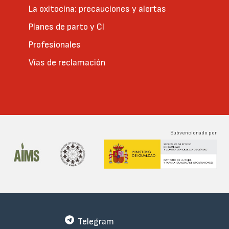
La oxitocina: precauciones y alertas
Planes de parto y CI
Profesionales
Vías de reclamación
Subvencionado por
Telegram