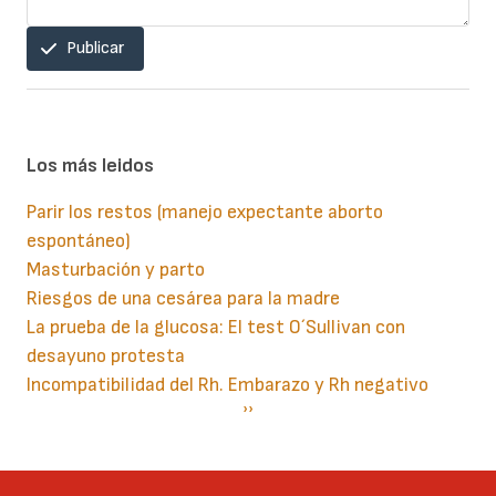
Publicar
Los más leidos
Parir los restos (manejo expectante aborto
espontáneo)
Masturbación y parto
Riesgos de una cesárea para la madre
La prueba de la glucosa: El test O´Sullivan con
desayuno protesta
Incompatibilidad del Rh. Embarazo y Rh negativo
Paginación
Siguiente
››
página