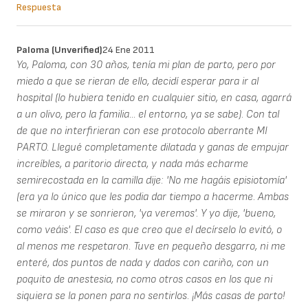
Respuesta
Paloma (unverified)
24 Ene 2011
Yo, Paloma, con 30 años, tenía mi plan de parto, pero por
miedo a que se rieran de ello, decidí esperar para ir al
hospital (lo hubiera tenido en cualquier sitio, en casa, agarrá
a un olivo, pero la familia... el entorno, ya se sabe). Con tal
de que no interfirieran con ese protocolo aberrante MI
PARTO. Llegué completamente dilatada y ganas de empujar
increíbles, a paritorio directa, y nada más echarme
semirecostada en la camilla dije: 'No me hagáis episiotomía'
(era ya lo único que les podia dar tiempo a hacerme. Ambas
se miraron y se sonrieron, 'ya veremos'. Y yo dije, 'bueno,
como veáis'. El caso es que creo que el decírselo lo evitó, o
al menos me respetaron. Tuve en pequeño desgarro, ni me
enteré, dos puntos de nada y dados con cariño, con un
poquito de anestesia, no como otros casos en los que ni
siquiera se la ponen para no sentirlos. ¡Más casas de parto!