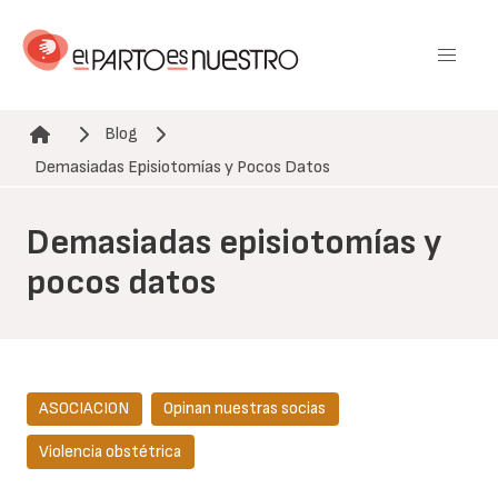
Pasar
al
contenido
principal
Blog
Ruta de navegación
Demasiadas Episiotomías y Pocos Datos
Demasiadas episiotomías y
pocos datos
ASOCIACION
Opinan nuestras socias
Violencia obstétrica