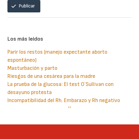
Publicar
Los más leidos
Parir los restos (manejo expectante aborto
espontáneo)
Masturbación y parto
Riesgos de una cesárea para la madre
La prueba de la glucosa: El test O´Sullivan con
desayuno protesta
Incompatibilidad del Rh. Embarazo y Rh negativo
Paginación
Siguiente
››
página