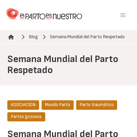
Pasar
al
contenido
principal
Blog
Semana Mundial del Parto Respetado
Ruta de navegación
Semana Mundial del Parto
Respetado
ASOCIACION
Mundo Parto
Parto traumático
Partos gozosos
Semana Mundial del Parto