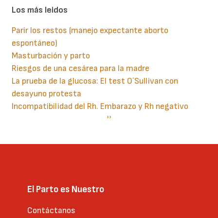
Los más leidos
Parir los restos (manejo expectante aborto
espontáneo)
Masturbación y parto
Riesgos de una cesárea para la madre
La prueba de la glucosa: El test O´Sullivan con
desayuno protesta
Incompatibilidad del Rh. Embarazo y Rh negativo
Paginación
Siguiente
››
página
El Parto es Nuestro
Contáctanos