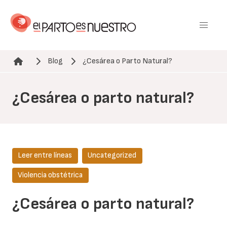
Pasar
al
contenido
principal
Blog
¿Cesárea o Parto Natural?
Ruta de navegación
¿Cesárea o parto natural?
Leer entre líneas
Uncategorized
Violencia obstétrica
¿Cesárea o parto natural?