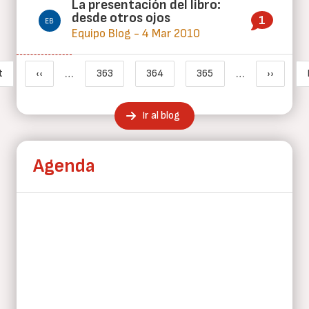
La presentación del libro:
desde otros ojos
1
Equipo Blog - 4 Mar 2010
Paginación
…
…
t
‹‹
363
364
365
››
imera página
Página anterior
Page
Página actual
Page
Siguient
Ir al blog
Agenda