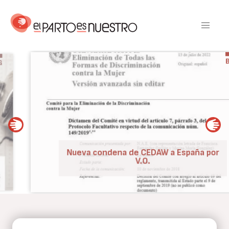
Pasar
al
contenido
principal
BLOG
Nueva condena de CEDAW a España por
V.O.