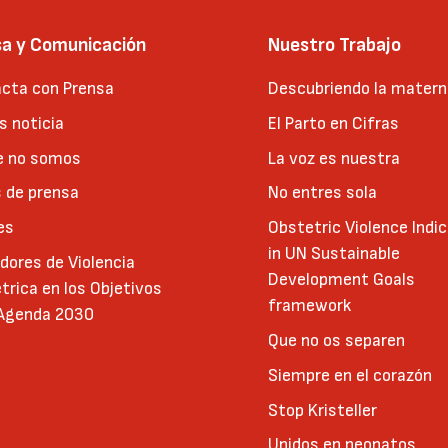
sa y Comunicación
Nuestro Trabajo
cta con Prensa
Descubriendo la matern
 noticia
El Parto en Cifras
e no somos
La voz es nuestra
 de prensa
No entres sola
es
Obstetric Violence Indi
in UN Sustainable
adores de Violencia
Development Goals
trica en los Objetivos
framework
 Agenda 2030
Que no os separen
Siempre en el corazón
Stop Kristeller
Unidos en neonatos