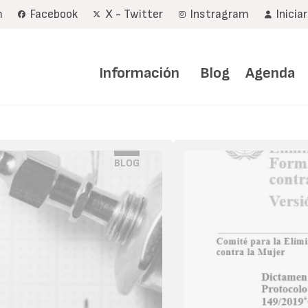
m
Facebook
X - Twitter
Instragram
Inicia
Navegación
principal
Información
Blog
Agenda
BLOG