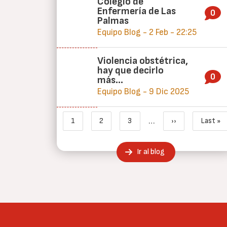
Colegio de
Enfermería de Las
0
Palmas
Equipo Blog - 2 Feb - 22:25
Violencia obstétrica,
hay que decirlo
0
más…
Equipo Blog - 9 Dic 2025
Paginación
…
1
2
3
››
Last »
Página actual
Page
Page
Siguiente págin
Últi
Ir al blog