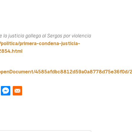
la justicia gallega al Sergas por violencia
/politica/primera-condena-justicia-
2854.html
/AN/openDocument/4585afdbc8812d59a0a8778d75e36f0d/