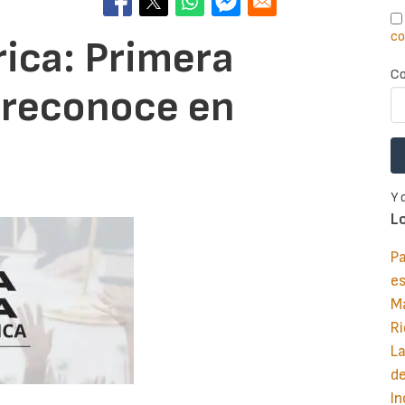
co
rica: Primera
Co
 reconoce en
Y 
L
Pa
e
M
Ri
La
d
In