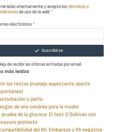
He leído atentamente y acepto los
términos y
ndiciones
de uso de la web
*
rreo electrónico
*
Suscribirse
deja de recibir las últimas entradas por email.
os más leidos
rir los restos (manejo expectante aborto
spontáneo)
asturbación y parto
esgos de una cesárea para la madre
 prueba de la glucosa: El test O´Sullivan con
esayuno protesta
compatibilidad del Rh. Embarazo y Rh negativo