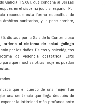
 de Galicia (TSXG), que condena al Sergas
Si
››
P
espués en el sistema judicial español. Por
pá
ticia reconoce esta forma específica de
s ámbitos sanitarios, y le pone nombre,
25, dictada por la Sala de lo Contencioso
o,
ordena al sistema de salud gallego
 solo por los daños físicos y psicológicos
íctima de violencia obstétrica. Este
no para que muchas otras mujeres puedan
estas.
trados.
onozca que el cuerpo de una mujer fue
ejar una sentencia que llega después de
de exponer la intimidad más profunda ante