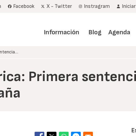
m
Facebook
X - Twitter
Instragram
Inicia
Navegación
principal
Información
Blog
Agenda
entencia…
rica: Primera sentenci
aña
E