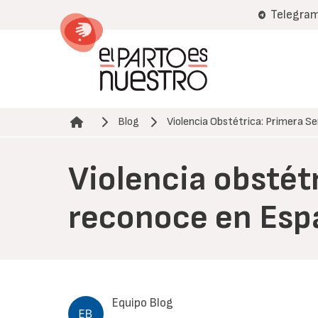
Pasar
Telegra
al
contenido
principal
Blog
Violencia Obstétrica: Primera S
Ruta de navegación
Violencia obstét
reconoce en Esp
Equipo Blog