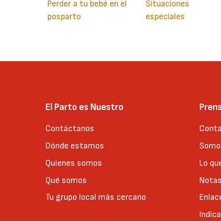
Perder a tu bebé en el
Situaciones
posparto
especiales
El Parto es Nuestro
Pren
Contáctanos
Conta
Dónde estamos
Somos
Quienes somos
Lo qu
Qué somos
Notas
Tu grupo local más cercano
Enlac
Indic