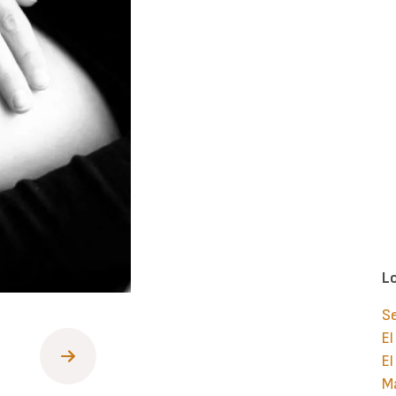
L
S
El
El
Ma