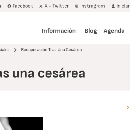
m
Facebook
X - Twitter
Instragram
Inicia
Navegación
principal
Información
Blog
Agenda
iales
Recuperación Tras Una Cesárea
as una cesárea