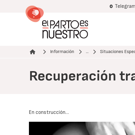
Pasar
Telegra
al
contenido
principal
Información
...
Situaciones Espec
Ruta de navegación
Recuperación tr
En construcción...