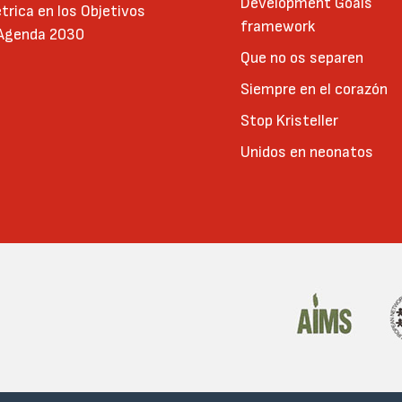
Development Goals
trica en los Objetivos
framework
 Agenda 2030
Que no os separen
Siempre en el corazón
Stop Kristeller
Unidos en neonatos