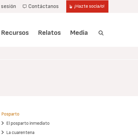
r sesión
Contáctanos
¡Hazte socia/o!
Recursos
Relatos
Media
Posparto
El posparto inmediato
La cuarentena