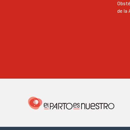
Obsté
de la