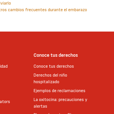
iviarlo
tros cambios frecuentes durante el embarazo
guiente
aginación
gina
Conoce tus derechos
idad
Conoce tus derechos
Derechos del niño
hospitalizado
Ejemplos de reclamaciones
La oxitocina: precauciones y
cators
alertas