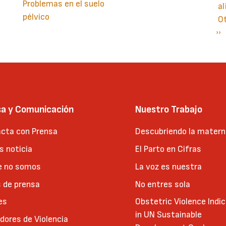
Problemas en el suelo
al
pélvico
O
Si
››
P
pá
sa y Comunicación
Nuestro Trabajo
cta con Prensa
Descubriendo la matern
 noticia
El Parto en Cifras
e no somos
La voz es nuestra
 de prensa
No entres sola
es
Obstetric Violence Indi
in UN Sustainable
adores de Violencia