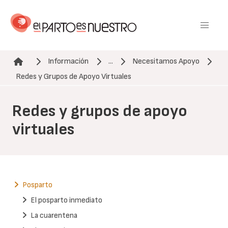
Pasar
al
contenido
principal
Información
...
Necesitamos Apoyo
Ruta de navegación
Redes y Grupos de Apoyo Virtuales
Redes y grupos de apoyo
virtuales
Posparto
El posparto inmediato
La cuarentena