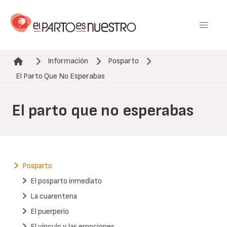
Pasar
al
contenido
principal
Información
Posparto
Ruta de navegación
El Parto Que No Esperabas
El parto que no esperabas
Posparto
El posparto inmediato
La cuarentena
El puerperio
El vínculo y las emociones