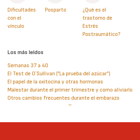
Dificultades
Posparto
¿Qué es el
con el
trastorno de
vínculo
Estrés
Postraumático?
Los más leidos
Semanas 37 a 40
El Test de O´Sullivan ("La prueba del azúcar")
El papel de la oxitocina y otras hormonas
Malestar durante el primer trimestre y como aliviarlo
Otros cambios frecuentes durante el embarazo
Paginación
Siguiente
››
página