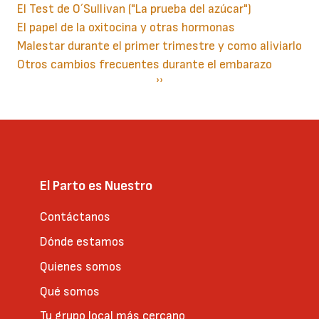
El Test de O´Sullivan ("La prueba del azúcar")
El papel de la oxitocina y otras hormonas
Malestar durante el primer trimestre y como aliviarlo
Otros cambios frecuentes durante el embarazo
Paginación
Siguiente
››
página
El Parto es Nuestro
Contáctanos
Dónde estamos
Quienes somos
Qué somos
Tu grupo local más cercano