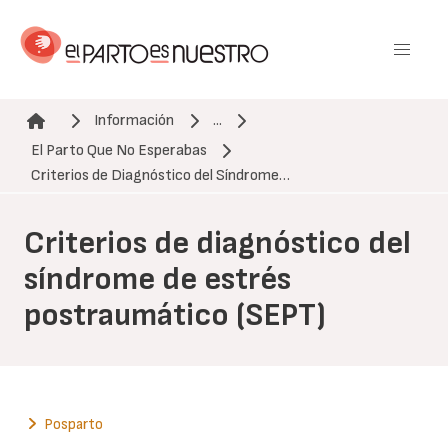
Pasar
al
contenido
principal
Información
...
El Parto Que No Esperabas
Ruta de navegación
Criterios de Diagnóstico del Síndrome…
Criterios de diagnóstico del
síndrome de estrés
postraumático (SEPT)
Posparto