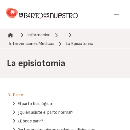
Pasar
al
contenido
principal
Información
...
Ruta de navegación
Intervenciones Médicas
La Episiotomía
La episiotomía
Parto
El parto fisiológico
¿Quién asiste el parto normal?
¿Dónde parir?
Partos que requieren cuidados adicionales