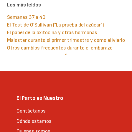
Los más leidos
Semanas 37 a 40
El Test de O´Sullivan ("La prueba del azúcar")
El papel de la oxitocina y otras hormonas
Malestar durante el primer trimestre y como aliviarlo
Otros cambios frecuentes durante el embarazo
Paginación
Siguiente
››
página
El Parto es Nuestro
Contáctanos
Dónde estamos
Quienes somos