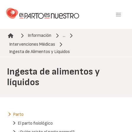
Pasar
al
contenido
principal
Información
...
Intervenciones Médicas
Ruta de navegación
Ingesta de Alimentos y Líquidos
Ingesta de alimentos y
líquidos
Parto
El parto fisiológico