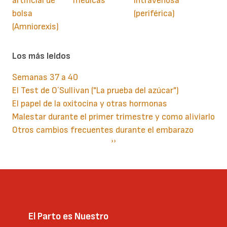
artificial de
médicas
intravenosa
bolsa
(periférica)
(Amniorexis)
Los más leidos
Semanas 37 a 40
El Test de O´Sullivan ("La prueba del azúcar")
El papel de la oxitocina y otras hormonas
Malestar durante el primer trimestre y como aliviarlo
Otros cambios frecuentes durante el embarazo
Paginación
Siguiente
››
página
El Parto es Nuestro