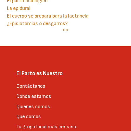
El parto fisiológico
La epidural
El cuerpo se prepara para la lactancia
¿Episiotomías o desgarros?
Paginación
Página
‹‹
Siguiente
››
anterior
página
El Parto es Nuestro
Contáctanos
Dónde estamos
Quienes somos
Qué somos
Tu grupo local más cercano