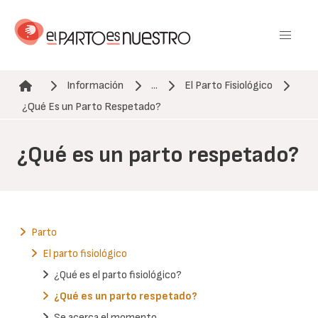
Pasar
al
contenido
principal
Información
...
El Parto Fisiológico
Ruta de navegación
¿Qué Es un Parto Respetado?
¿Qué es un parto respetado?
Parto
El parto fisiológico
¿Qué es el parto fisiológico?
¿Qué es un parto respetado?
Se acerca el momento