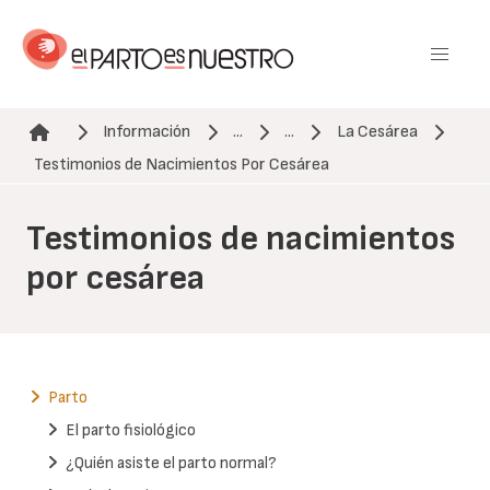
Pasar
al
contenido
principal
Información
...
...
La Cesárea
Ruta de navegación
Testimonios de Nacimientos Por Cesárea
Testimonios de nacimientos
por cesárea
Parto
El parto fisiológico
¿Quién asiste el parto normal?