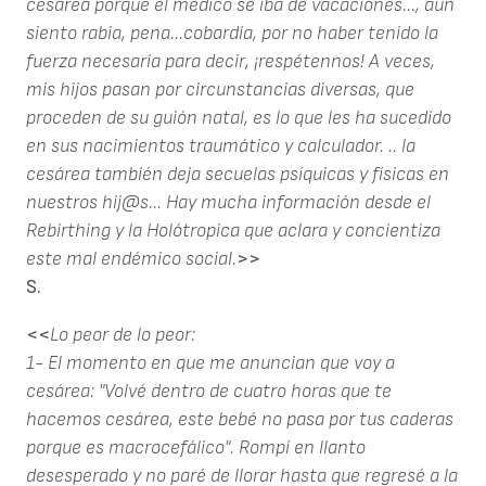
cesárea porque el medico se iba de vacaciones..., aún
siento rabia, pena...cobardía, por no haber tenido la
fuerza necesaria para decir, ¡respétennos! A veces,
mis hijos pasan por circunstancias diversas, que
proceden de su guión natal, es lo que les ha sucedido
en sus nacimientos traumático y calculador. .. la
cesárea también deja secuelas psíquicas y físicas en
nuestros hij@s... Hay mucha información desde el
Rebirthing y la Holótropica que aclara y concientiza
este mal endémico social.
>>
S.
<<
Lo peor de lo peor:
1- El momento en que me anuncian que voy a
cesárea: "Volvé dentro de cuatro horas que te
hacemos cesárea, este bebé no pasa por tus caderas
porque es macrocefálico". Rompí en llanto
desesperado y no paré de llorar hasta que regresé a la