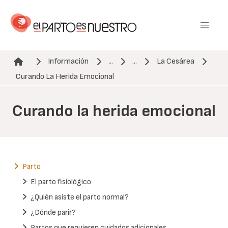
Pasar
al
contenido
principal
Información
...
...
La Cesárea
Ruta de navegación
Curando La Herida Emocional
Curando la herida emocional
Parto
El parto fisiológico
¿Quién asiste el parto normal?
¿Dónde parir?
Partos que requieren cuidados adicionales