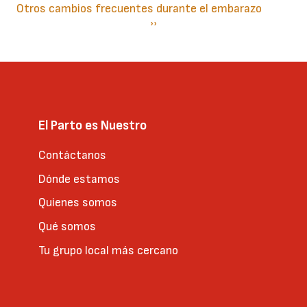
Otros cambios frecuentes durante el embarazo
Paginación
Siguiente
››
página
El Parto es Nuestro
Contáctanos
Dónde estamos
Quienes somos
Qué somos
Tu grupo local más cercano