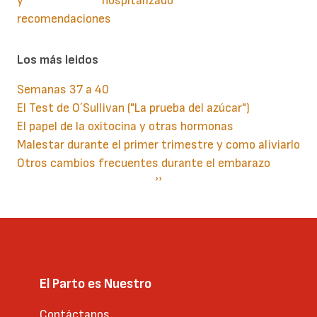
y
hospitalizado
recomendaciones
Los más leidos
Semanas 37 a 40
El Test de O´Sullivan ("La prueba del azúcar")
El papel de la oxitocina y otras hormonas
Malestar durante el primer trimestre y como aliviarlo
Otros cambios frecuentes durante el embarazo
Paginación
Siguiente
››
página
El Parto es Nuestro
Contáctanos