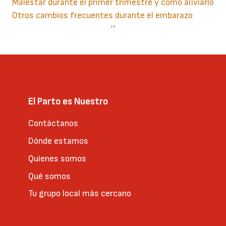
Malestar durante el primer trimestre y como aliviarlo
Otros cambios frecuentes durante el embarazo
Paginación
Siguiente
››
página
El Parto es Nuestro
Contáctanos
Dónde estamos
Quienes somos
Qué somos
Tu grupo local más cercano