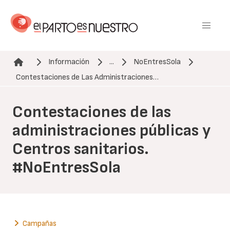
Pasar
al
contenido
principal
Información
...
NoEntresSola
Ruta de navegación
Contestaciones de Las Administraciones…
Contestaciones de las
administraciones públicas y
Centros sanitarios.
#NoEntresSola
Campañas