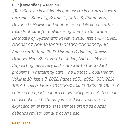
SFR (unverified)
14 Mar 2023
¿Te refieres a la evidencia que aporta la autora de esta
entrada?: Sandall J, Soltani H, Gates S, Shennan A,
Devane D. Midwife‐led continuity models versus other
models of care for childbearing women. Cochrane
Database of Systematic Reviews 2016, Issue 4. Art. No.:
CD004667. DOI: 10.1002/14651858.CD004667.pub5.
Accessed 18 June 2022. Hannah G Dahlen, Daniela
Drandic, Neel Shah, Franka Cadee, Address Malata,
Supporting midwifery is the answer to the wicked
problems in maternity care, The Lancet Global Health,
Volume 10, Issue 7, 2022, Pages e951-e952, ISSN 2214-
109X, https://doi.org/10.1016/S2214-109X(22)00183-8 Y
sobre el comportamiento de ginecólogos-osbtetras que
se describe, se trata de generalidades y está bien
explicado en el texto, si te sientes ofendida quizás
deberías revisar por qué ocurre eso.
Respuesta