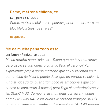
Pame, matrona chilena, te
Lu_parto
8 Jul 2022
Pame, matrona chilena, te podrías poner en contacto en
blog@elpartoesnuestro.es?
Respuesta
Me da mucha pena todo esto.
LM (unverified)
21 Jun 2022
Me da mucha pena todo esto. Dicen que no hay matronas,
pero, ¿solo se dan cuenta cuando llega el verano?. Por
experiencia propia como matrona que soy y viviendo en la
comunidad de Madrid puedo decir que en verano te bajan la
luna si hace falta (bueno tampoco os emocionéis que con
suerte te contratan 3 meses) pero llega el otoño/invierno y
les SOBRAMOS. Compañeras matronas con interinidades
como ENFERMERAS a las cuales le ofrecen trabajar UN DÍA
como matrona y por rechazar las penalizan UN AÑO porque