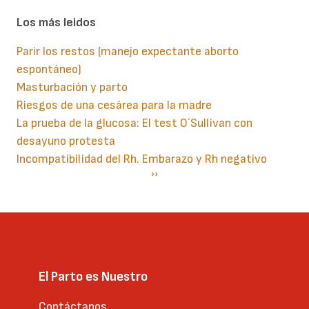
Los más leidos
Parir los restos (manejo expectante aborto
espontáneo)
Masturbación y parto
Riesgos de una cesárea para la madre
La prueba de la glucosa: El test O´Sullivan con
desayuno protesta
Incompatibilidad del Rh. Embarazo y Rh negativo
Paginación
Siguiente
››
página
El Parto es Nuestro
Contáctanos