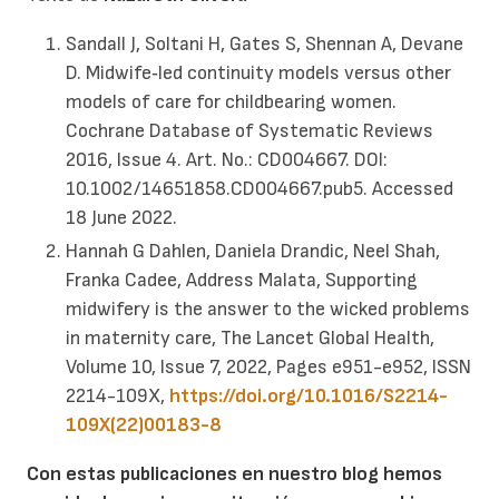
Sandall J, Soltani H, Gates S, Shennan A, Devane
D. Midwife‐led continuity models versus other
models of care for childbearing women.
Cochrane Database of Systematic Reviews
2016, Issue 4. Art. No.: CD004667. DOI:
10.1002/14651858.CD004667.pub5. Accessed
18 June 2022.
Hannah G Dahlen, Daniela Drandic, Neel Shah,
Franka Cadee, Address Malata, Supporting
midwifery is the answer to the wicked problems
in maternity care, The Lancet Global Health,
Volume 10, Issue 7, 2022, Pages e951-e952, ISSN
2214-109X,
https://doi.org/10.1016/S2214-
109X(22)00183-8
Con estas publicaciones en nuestro blog hemos