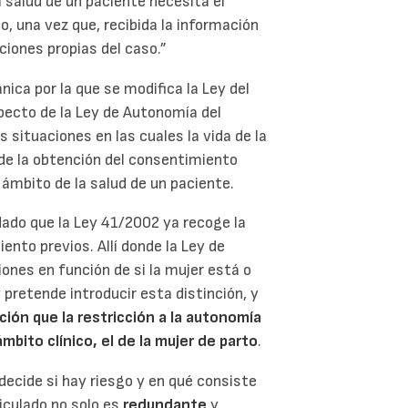
 salud de un paciente necesita el
o, una vez que, recibida la información
pciones propias del caso.”
ica por la que se modifica la Ley del
pecto de la Ley de Autonomía del
 situaciones en las cuales la vida de la
 de la obtención del consentimiento
 ámbito de la salud de un paciente.
dado que la Ley 41/2002 ya recoge la
ento previos. Allí donde la Ley de
ones en función de si la mujer está o
pretende introducir esta distinción, y
ción que la restricción a la autonomía
mbito clínico, el de la mujer de parto
.
n decide si hay riesgo y en qué consiste
ticulado no solo es
redundante
y