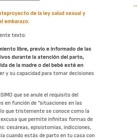
Si
››
P
pá
nteproyecto de la ley salud sexual y
del embarazo
.
iente texto:
iento libre, previo e informado de las
vos durante la atención del parto,
vida de la madre o del bebé esté en
jer y su capacidad para tomar decisiones
IMO que se anule el requisito del
s en función de “situaciones en las
es lo que tristemente se conoce como la
a excusa que permite infinitas formas de
s: cesáreas, episiotomías, indicciones,
icía cuando estás de parto en tu casa con