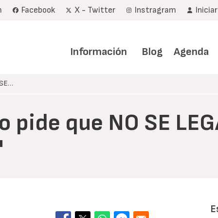
m
Facebook
X - Twitter
Instragram
Inicia
Navegación
principal
Información
Blog
Agenda
 SE…
to pide que NO SE LEG
"
E