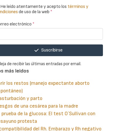
He leído atentamente y acepto los
términos y
ndiciones
de uso de la web
*
rreo electrónico
*
Suscribirse
deja de recibir las últimas entradas por email.
os más leidos
rir los restos (manejo expectante aborto
spontáneo)
asturbación y parto
esgos de una cesárea para la madre
 prueba de la glucosa: El test O´Sullivan con
esayuno protesta
compatibilidad del Rh. Embarazo y Rh negativo