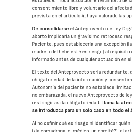
establece: “Toda actuación en el ámbito de la
consentimiento libre y voluntario del afectad
prevista en el artículo 4, haya valorado las o
De consolidarse
el Anteproyecto de Ley Orgán
aborto implicaría un gravísimo retroceso res
Paciente, pues establecería una excepción (las
madre o del bebé esté en riesgo) al requisito
informado antes de cualquier actuación en el
El texto del Anteproyecto sería redundante, 
obligatoriedad de la información y consentimi
Autonomía del paciente no establece limitaci
no embarazada, el nuevo Anteproyecto de ley 
restringir así la obligatoriedad.
Llama la aten
se introduzca para un solo caso en todo el á
Al no definir qué es riesgo ni identificar quié
(¿la comadrona, el médico, un comité?), el ar