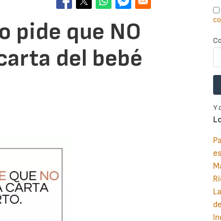
co
to pide que NO
Co
carta del bebé
Y 
L
Pa
e
M
Ri
La
d
In