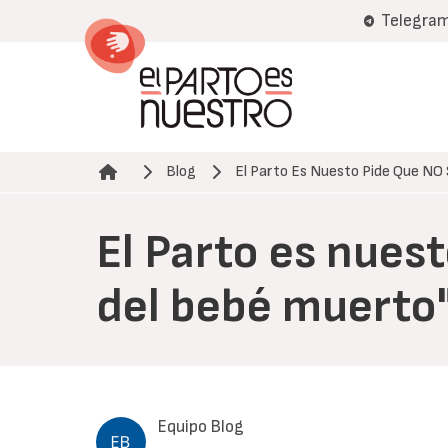
Pasar
Telegra
al
contenido
principal
Blog
El Parto Es Nuesto Pide Que NO
Ruta de navegación
El Parto es nues
del bebé muerto
Equipo Blog