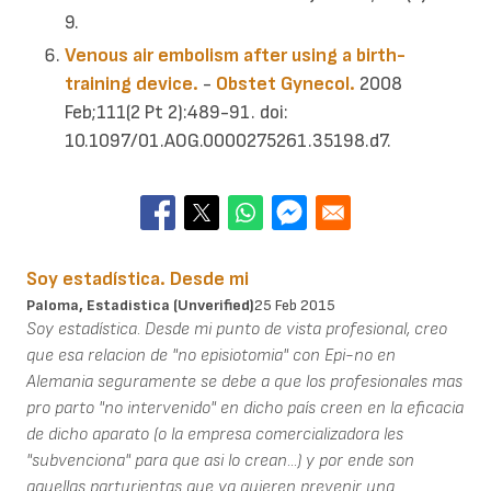
9.
Venous air embolism after using a birth-
training device.
-
Obstet Gynecol.
2008
Feb;111(2 Pt 2):489-91. doi:
10.1097/01.AOG.0000275261.35198.d7.
Soy estadística. Desde mi
Paloma, Estadistica (unverified)
25 Feb 2015
Soy estadística. Desde mi punto de vista profesional, creo
que esa relacion de "no episiotomia" con Epi-no en
Alemania seguramente se debe a que los profesionales mas
pro parto "no intervenido" en dicho país creen en la eficacia
de dicho aparato (o la empresa comercializadora les
"subvenciona" para que asi lo crean...) y por ende son
aquellas parturientas que ya quieren prevenir una