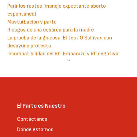
Parir los restos (manejo expectante aborto
espontáneo)
Masturbación y parto
Riesgos de una cesárea para la madre
La prueba de la glucosa: El test O´Sullivan con
desayuno protesta
Incompatibilidad del Rh. Embarazo y Rh negativo
Paginación
Siguiente
››
página
El Parto es Nuestro
Contáctanos
Dónde estamos