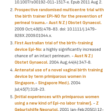
10.1007/s00192-011-1517-x. Epub 2011 Aug 2.
Prospective randomised multicentre trial with
the birth trainer EPI-NO for the prevention of
perineal trauma.
-
Aust N Z J Obstet Gynaecol.
2009 Oct;49(5):478-83. doi: 10.1111/j.1479-
828X.2009.01044.x.
First Australian trial of the birth-training
device Epi-No:
a highly significantly increased
chance of an intact perineum. -
Aust N Z J
Obstet Gynaecol.
2004 Aug;44(4):347-8.
Antenatal use of a novel vaginal birth training
device by term primiparous women in
Singapore.
-
Singapore Med J.
2004
Jul;45(7):318-23.
[Initial experiences with primiparous women
using a new kind of Epi-no labor trainer].
-
Z
Geburtshilfe Neonatol.
2001 Jan-Feb;205(1):12-