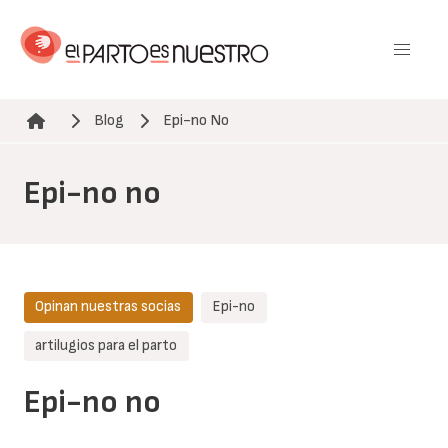
Pasar
al
contenido
principal
Blog
Epi-no No
Ruta de navegación
Epi-no no
Opinan nuestras socias
Epi-no
artilugios para el parto
Epi-no no