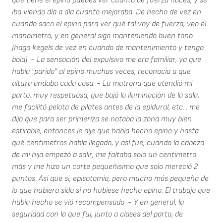
que tiene el epino puedes ver cuánto de fuerza haces, y se
iba viendo día a día cuanto mejoraba. De hecho de vez en
cuando saco el epino para ver qué tal voy de fuerza, veo el
manometro, y en general sigo manteniendo buen tono
(hago kegels de vez en cuando de mantenimiento y tengo
bola). - La sensación del expulsivo me era familiar, ya que
había "parido" al epino muchas veces, reconocía a que
altura andaba cada cosa. - La matrona que atendió mi
parto, muy respetuosa, que bajó la iluminación de la sala,
me facilitó pelota de pilates antes de la epidural, etc... me
dijo que para ser primeriza se notaba la zona muy bien
estirable, entonces le dije que había hecho epino y hasta
qué centimetros había llegado, y así fue, cuando la cabeza
de mi hija empezó a salir, me faltaba solo un centimetro
más y me hizo un corte pequeñisimo que solo mereció 2
puntos. Así que si, episotomía, pero mucho más pequeña de
lo que hubiera sido si no hubiese hecho epino. El trabajo que
había hecho se vió recompensado. - Y en general, la
seguridad con la que fui, junto a clases del parto, de