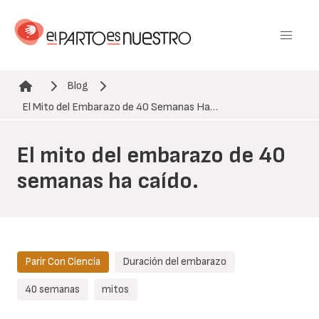
Pasar
al
contenido
principal
Blog
Ruta de navegación
El Mito del Embarazo de 40 Semanas Ha…
El mito del embarazo de 40
semanas ha caído.
Parir Con Ciencia
Duración del embarazo
40 semanas
mitos