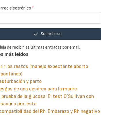
rreo electrónico
*
Suscribirse
deja de recibir las últimas entradas por email.
os más leidos
rir los restos (manejo expectante aborto
spontáneo)
asturbación y parto
esgos de una cesárea para la madre
 prueba de la glucosa: El test O´Sullivan con
esayuno protesta
compatibilidad del Rh. Embarazo y Rh negativo
guiente
aginación
gina