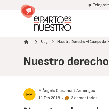
Pasar
Telegra
al
contenido
principal
Blog
Nuestro Derecho Al Cuerpo del Hi
Ruta de navegación
Nuestro derecho a
M.Àngels Claramunt Armengau
11 Feb 2016
•
2 comentarios