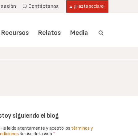
r sesión
Contáctanos
¡Hazte socia/o!
Recursos
Relatos
Media
stoy siguiendo el blog
He leído atentamente y acepto los
términos y
ndiciones
de uso de la web
*