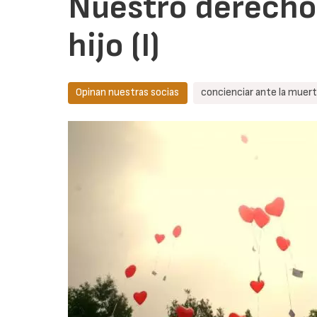
Nuestro derecho 
hijo (I)
Opinan nuestras socias
concienciar ante la muert