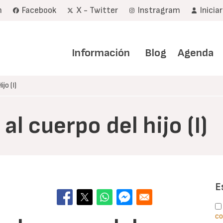
m
Facebook
X - Twitter
Instragram
Inicia
Navegación
principal
Información
Blog
Agenda
jo (I)
l cuerpo del hijo (I)
E
co