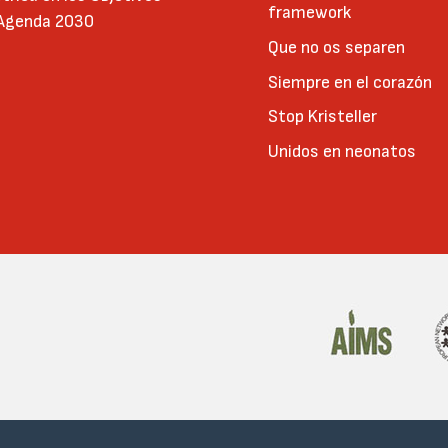
framework
 Agenda 2030
Que no os separen
Siempre en el corazón
Stop Kristeller
Unidos en neonatos