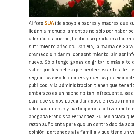
Al foro
SUA
(de apoyo a padres y madres que su
llegan a menudo lamentos no sólo por haber per
además su cuerpo, hecho que produce a las ma
sufrimiento añadido. Daniela, la mamá de Sara, 
cremado sin dar mi consentimiento, sin ser inf
nuevo. Sólo tengo ganas de gritar lo más alto 
saber que los bebés que perdemos antes de ti
seguimos siendo madres y que los profesionale
públicos, y la administración tienen que tener
embarazo es un hecho no tan infrecuente, se de
para que se nos pueda dar apoyo en esos mome
adecuadamente y participemos activamente en 
abogada Francisca Fernández Guillén aclara qu
razón suficiente para que un centro decida sobr
opinión, pertenece a la familia y que tiene un va