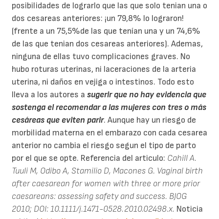
posibilidades de lograrlo que las que solo tenian una o
dos cesareas anteriores: ¡un 79,8% lo lograron!
(frente a un 75,5%de las que tenían una y un 74,6%
de las que tenian dos cesareas anteriores). Ademas,
ninguna de ellas tuvo complicaciones graves. No
hubo roturas uterinas, ni laceraciones de la arteria
uterina, ni daños en vejiga o intestinos. Todo esto
lleva a los autores a
sugerir que no hay evidencia que
sostenga el recomendar a las mujeres con tres o más
cesáreas que eviten parir
. Aunque hay un riesgo de
morbilidad materna en el embarazo con cada cesarea
anterior no cambia el riesgo segun el tipo de parto
por el que se opte. Referencia del articulo:
Cahill A.
Tuuli M, Odibo A, Stamilio D, Macones G. Vaginal birth
after caesarean for women with three or more prior
caesareans: assessing safety and success. BJOG
2010; DOI: 10.1111/j.1471-0528.2010.02498.x.
Noticia