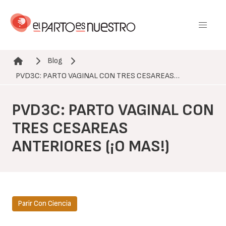
Pasar
al
contenido
principal
Blog
Ruta de navegación
PVD3C: PARTO VAGINAL CON TRES CESAREAS…
PVD3C: PARTO VAGINAL CON
TRES CESAREAS
ANTERIORES (¡O MAS!)
Parir Con Ciencia