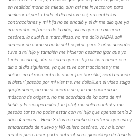
en realidad moría de miedo, aún así me inyectaron para
acelerar el parto..todo el día estuve así, no sentía las
contracciones y mi hija no se encajó y el dr me dijo que ya
era mucho esfuerzo de la niña, así es que me hicieron
cesárea, la cual fue maravillosa, no me dolió NADA!, salí
caminando como si nada del hospital...pero 2 años después
tuve a mi hijo y también me hicieron cesárea (por que ya
tenía cesárea), aún así creo que mi hijo si iba a nacer ese
día o al día siguiente, ya que tuve contracciones y me
dolían...en el momento de nacer fue horrible!, sentí cuando
el bisturí pasaba por mi vientre, me dolía!!!..en el vídeo salgo
quejándome, no me di cuenta de que me pusieron la
máscara de oxígeno, no me acordaba de ka cara de mi
bebé...y la recuperación fue fatal, me dolía mucho! y me
pesaba tanto no poder estar con mi hija que apenas tenía 2
años 4 meses.... Hace 3 días me acabo de enterar que estoy
embarazada de nuevo y NO quiero cesárea, voy a luchar
mucho para tener parto natural, si mi ginecólogo de toda la