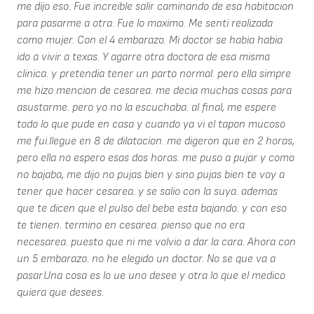
me dijo eso. Fue increible salir caminando de esa habitacion
para pasarme a otra. Fue lo maximo. Me senti realizada
como mujer. Con el 4 embarazo. Mi doctor se habia habia
ido a vivir a texas. Y agarre otra doctora de esa misma
clinica. y pretendia tener un parto normal. pero ella simpre
me hizo mencion de cesarea. me decia muchas cosas para
asustarme. pero yo no la escuchaba. al final, me espere
todo lo que pude en casa y cuando ya vi el tapon mucoso
me fui.llegue en 8 de dilatacion. me digeron que en 2 horas,
pero ella no espero esas dos horas. me puso a pujar y como
no bajaba, me dijo no pujas bien y sino pujas bien te voy a
tener que hacer cesarea. y se salio con la suya. ademas
que te dicen que el pulso del bebe esta bajando. y con eso
te tienen. termino en cesarea. pienso que no era
necesarea. puesto que ni me volvio a dar la cara. Ahora con
un 5 embarazo. no he elegido un doctor. No se que va a
pasar.Una cosa es lo ue uno desee y otra lo que el medico
quiera que desees.