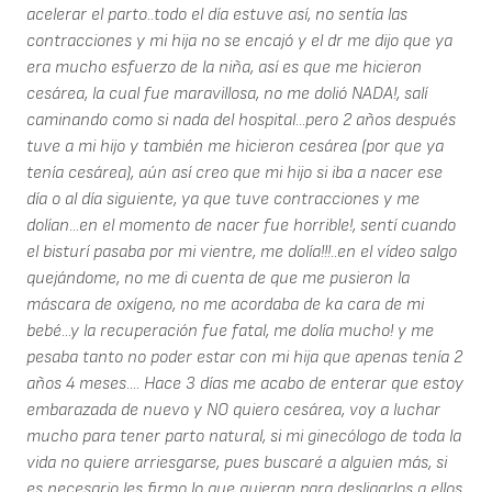
acelerar el parto..todo el día estuve así, no sentía las
contracciones y mi hija no se encajó y el dr me dijo que ya
era mucho esfuerzo de la niña, así es que me hicieron
cesárea, la cual fue maravillosa, no me dolió NADA!, salí
caminando como si nada del hospital...pero 2 años después
tuve a mi hijo y también me hicieron cesárea (por que ya
tenía cesárea), aún así creo que mi hijo si iba a nacer ese
día o al día siguiente, ya que tuve contracciones y me
dolían...en el momento de nacer fue horrible!, sentí cuando
el bisturí pasaba por mi vientre, me dolía!!!..en el vídeo salgo
quejándome, no me di cuenta de que me pusieron la
máscara de oxígeno, no me acordaba de ka cara de mi
bebé...y la recuperación fue fatal, me dolía mucho! y me
pesaba tanto no poder estar con mi hija que apenas tenía 2
años 4 meses.... Hace 3 días me acabo de enterar que estoy
embarazada de nuevo y NO quiero cesárea, voy a luchar
mucho para tener parto natural, si mi ginecólogo de toda la
vida no quiere arriesgarse, pues buscaré a alguien más, si
es necesario les firmo lo que quieran para desligarlos a ellos