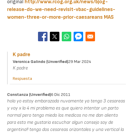
original
http://www.rcog.org.uk/news/bjog-
release-do-we-need-revisit-vbac-guidelines-
women-three-or-more-prior-caesareans
MAS
K padre
Veronica Galindo (unverified)
29 Mar 2024
K padre
Respuesta
Constanza (unverified)
6 Dic 2011
hola yo estoy embarazada nuvamente ya tengo 3 cesareas
y voy x la 4 mi problema es que quiero intentar un parto
normal pero tengo miedo los medicos no me dan aliento
para esto me gustaria escuchar algun consejo soy de
argentina!! tengo dos cesareas orizontales y una vertical la