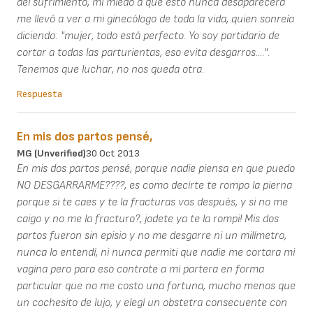
del sufrimiento, mi miedo a que esto nunca desaparecerá
me llevó a ver a mi ginecólogo de toda la vida, quien sonreía
diciendo: "mujer, todo está perfecto. Yo soy partidario de
cortar a todas las parturientas, eso evita desgarros....".
Tenemos que luchar, no nos queda otra.
Respuesta
En mis dos partos pensé,
MG (unverified)
30 Oct 2013
En mis dos partos pensé, porque nadie piensa en que puedo
NO DESGARRARME????, es como decirte te rompo la pierna
porque si te caes y te la fracturas vos después, y si no me
caigo y no me la fracturo?, jodete ya te la rompi! Mis dos
partos fueron sin episio y no me desgarre ni un milímetro,
nunca lo entendí, ni nunca permiti que nadie me cortara mi
vagina pero para eso contrate a mi partera en forma
particular que no me costo una fortuna, mucho menos que
un cochesito de lujo, y elegí un obstetra consecuente con