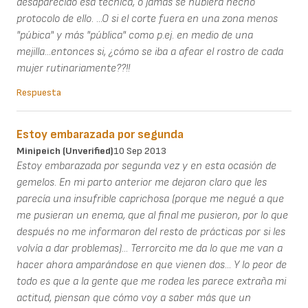
desaparecido esa técnica, o jamás se hubiera hecho
protocolo de ello. ...O si el corte fuera en una zona menos
"púbica" y más "pública" como p.ej. en medio de una
mejilla...entonces si, ¿cómo se iba a afear el rostro de cada
mujer rutinariamente??!!
Respuesta
Estoy embarazada por segunda
Minipeich (unverified)
10 Sep 2013
Estoy embarazada por segunda vez y en esta ocasión de
gemelos. En mi parto anterior me dejaron claro que les
parecía una insufrible caprichosa (porque me negué a que
me pusieran un enema, que al final me pusieron, por lo que
después no me informaron del resto de prácticas por si les
volvía a dar problemas)... Terrorcito me da lo que me van a
hacer ahora amparándose en que vienen dos... Y lo peor de
todo es que a la gente que me rodea les parece extraña mi
actitud, piensan que cómo voy a saber más que un