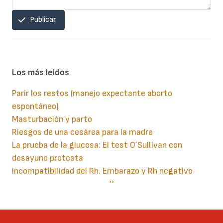
Publicar
Los más leidos
Parir los restos (manejo expectante aborto
espontáneo)
Masturbación y parto
Riesgos de una cesárea para la madre
La prueba de la glucosa: El test O´Sullivan con
desayuno protesta
Incompatibilidad del Rh. Embarazo y Rh negativo
Paginación
Siguiente
››
página