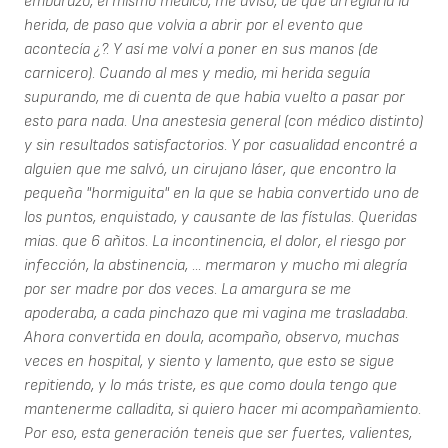
embarazo, el mismo médico, me aviso, de que arreglaria la
herida, de paso que volvia a abrir por el evento que
acontecía ¿?. Y así me volví a poner en sus manos (de
carnicero). Cuando al mes y medio, mi herida seguía
supurando, me di cuenta de que habia vuelto a pasar por
esto para nada. Una anestesia general (con médico distinto)
y sin resultados satisfactorios. Y por casualidad encontré a
alguien que me salvó, un cirujano láser, que encontro la
pequeña "hormiguita" en la que se habia convertido uno de
los puntos, enquistado, y causante de las fístulas. Queridas
mias. que 6 añitos. La incontinencia, el dolor, el riesgo por
infección, la abstinencia, ... mermaron y mucho mi alegría
por ser madre por dos veces. La amargura se me
apoderaba, a cada pinchazo que mi vagina me trasladaba.
Ahora convertida en doula, acompaño, observo, muchas
veces en hospital, y siento y lamento, que esto se sigue
repitiendo, y lo más triste, es que como doula tengo que
mantenerme calladita, si quiero hacer mi acompañamiento.
Por eso, esta generación teneis que ser fuertes, valientes,