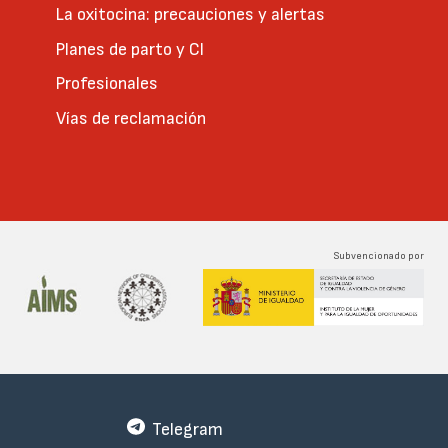
La oxitocina: precauciones y alertas
Planes de parto y CI
Profesionales
Vías de reclamación
Subvencionado por
Telegram