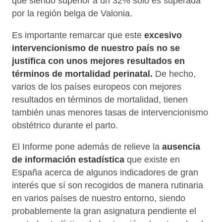
El Informe pone además de relieve la
ausencia de
información estadística
que existe en España
acerca de algunos indicadores de gran interés que sí
son recogidos de manera rutinaria en varios países
de nuestro entorno, siendo probablemente la gran
asignatura pendiente el control estadístico de la
atención al parto sobre la sanidad privada, que en la
actualidad se limita a conocer el porcentaje de
cesáreas.
Me parece escandaloso. Cómo
Claudia Loba (unverified)
27 Mayo 2013
Me parece escandaloso. Cómo es posible que los hospitales
privados no tengan datos de nada? no hay nadie que les