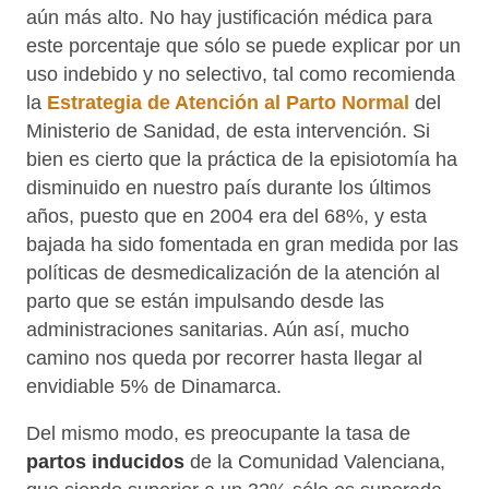
medida por las políticas de desmedicalización de la
atención al parto que se están impulsando desde las
administraciones sanitarias. Aún así, mucho camino
nos queda por recorrer hasta llegar al envidiable 5%
de Dinamarca.
Del mismo modo, es preocupante la tasa de
partos
inducidos
de la Comunidad Valenciana, que siendo
superior a un 32% sólo es superada por la región
belga de Valonia.
Es importante remarcar que este
excesivo
intervencionismo de nuestro país
no se justifica
con unos mejores resultados en términos de
mortalidad perinatal.
De hecho, varios de los países
europeos con mejores resultados en términos de
mortalidad, tienen también unas menores tasas de
intervencionismo obstétrico durante el parto.