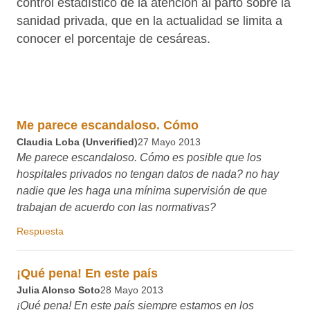
haga una mínima supervisión de que trabajan de acuerdo
con las normativas?
Respuesta
¡Qué pena! En este país
Julia Alonso Soto
28 Mayo 2013
¡Qué pena! En este país siempre estamos en los primeros
puestos de todo lo malo. Y lo triste es que muy pocos lo ven.
Respuesta
¡Para que luego haya médicos
Mari (unverified)
28 Mayo 2013
¡Para que luego haya médicos en España que presuman de
las excelentes tasas de mortalidad perinatal! ¿Y qué hay de
la tasa de morbilidad? La tasa de mortalidad perinatal será
razonable, pero con tanta barbaridad como se hace en
España, ¿cómo es la de morbilidad respecto a los países de