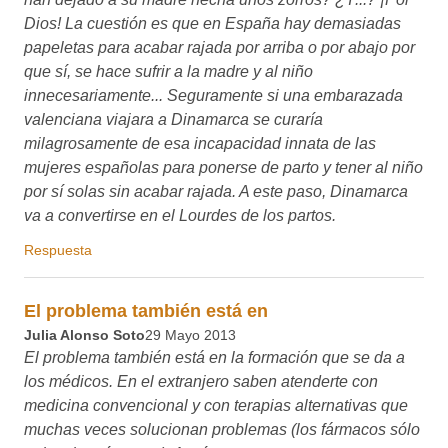
El problema también está en la formación que se da a los
médicos. En el extranjero saben atenderte con medicina
convencional y con terapias alternativas que muchas
veces solucionan problemas (los fármacos sólo quitan los
síntomas). Aquí no porque entre entre otras cosas no
interesa a las empresas farmacéuticas, pederían mucho
dinero. A los médicos les lavan muy bien el cerebro para
que se metan ellos también en el negocio.
Respuesta
A los médicos,sin generalizar
Yanita (unverified)
22 Jul 2013
A los médicos,sin generalizar, les lavan el cerebro y les
llenan el bolsillo, triste realidad........
Respuesta