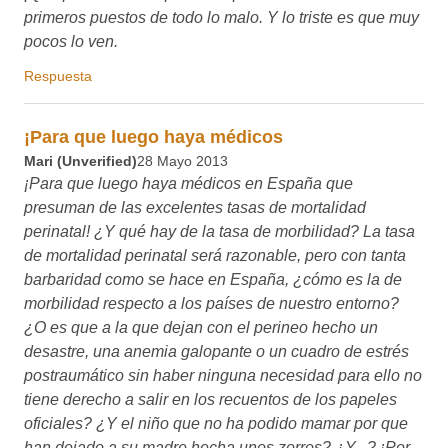
nuestro entorno? ¿O es que a la que dejan con el perineo
hecho un desastre, una anemia galopante o un cuadro de
estrés postraumático sin haber ninguna necesidad para ello
no tiene derecho a salir en los recuentos de los papeles
oficiales? ¿Y el niño que no ha podido mamar por que han
dejado a su madre hecha unos zorros? ¿Y...? ¡Por Dios! La
cuestión es que en España hay demasiadas papeletas para
acabar rajada por arriba o por abajo por que sí, se hace
sufrir a la madre y al niño innecesariamente...
Seguramente si una embarazada valenciana viajara a
Dinamarca se curaría milagrosamente de esa incapacidad
innata de las mujeres españolas para ponerse de parto y
tener al niño por sí solas sin acabar rajada. A este paso,
Dinamarca va a convertirse en el Lourdes de los partos.
Respuesta
El problema también está en
Julia Alonso Soto
29 Mayo 2013