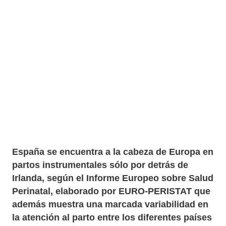
España se encuentra a la cabeza de Europa en
partos instrumentales sólo por detrás de Irlanda,
según el Informe Europeo sobre Salud Perinatal,
elaborado por EURO-PERISTAT
que además muestra
una marcada variabilidad en la atención al parto
entre los diferentes países europeos
El segundo Informe Europeo sobre Salud Perinatal
(
European Perinatal Health Report 2010
), elaborado
por el grupo EURO-PERISTAT y financiado por la
Comisión Europea, con datos relativos al año 2010,
cuestiona el modo en que la evidencia científica se