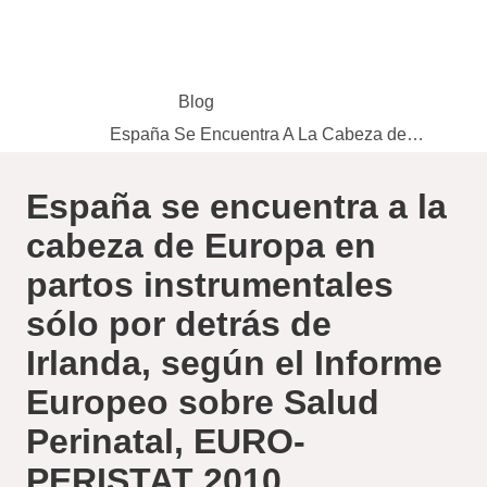
Pasar
al
contenido
principal
Blog
España Se Encuentra A La Cabeza de…
Ruta de navegación
España se encuentra a la
cabeza de Europa en partos
instrumentales sólo por
detrás de Irlanda, según el
Informe Europeo sobre
Salud Perinatal, EURO-
PERISTAT 2010.