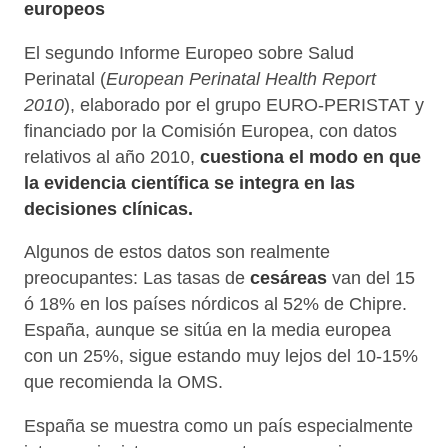
integra en las decisiones clínicas.
Algunos de estos datos son realmente
preocupantes: Las tasas de
cesáreas
van del 15 ó
18% en los países nórdicos al 52% de Chipre.
España, aunque se sitúa en la media europea con un
25%, sigue estando muy lejos del 10-15% que
recomienda la OMS.
España se muestra como un país especialmente
intervencionista con respecto a sus vecinos
europeos. Nuestro país está a la cabeza de Europa en
partos instrumentales
(sólo por detrás de Irlanda)
con un 15% en los hospitales públicos. En este punto
hay que remarcar que de tener en cuenta este
indicador también en la sanidad privada
probablemente la tasa sería aún más alta dada la
tendencia sistemática (e injustificada) de la sanidad