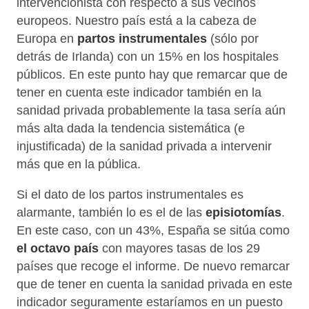
privada a intervenir más que en la pública.
Si el dato de los partos instrumentales es
alarmante, también lo es el de las
episiotomías
. En
este caso, con un 43%, España se sitúa como
el
octavo país
con mayores tasas de los 29 países que
recoge el informe. De nuevo remarcar que de tener
en cuenta la sanidad privada en este indicador
seguramente estaríamos en un puesto aún más alto.
No hay justificación médica para este porcentaje que
sólo se puede explicar por un uso indebido y no
selectivo, tal como recomienda la
Estrategia de
Atención al Parto Normal
del Ministerio de Sanidad,
de esta intervención. Si bien es cierto que la práctica
de la episiotomía ha disminuido en nuestro país
durante los últimos años, puesto que en 2004 era del
68%, y esta bajada ha sido fomentada en gran