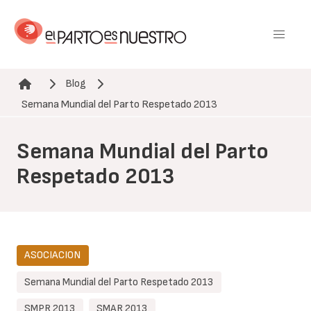
Pasar
al
contenido
principal
Blog
Ruta de navegación
Semana Mundial del Parto Respetado 2013
Semana Mundial del Parto
Respetado 2013
ASOCIACION
Semana Mundial del Parto Respetado 2013
SMPR 2013
SMAR 2013