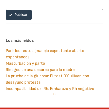
Publicar
Los más leidos
Parir los restos (manejo expectante aborto
espontáneo)
Masturbación y parto
Riesgos de una cesárea para la madre
La prueba de la glucosa: El test O´Sullivan con
desayuno protesta
Incompatibilidad del Rh. Embarazo y Rh negativo
Paginación
Siguiente
››
página