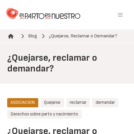
Pasar
al
contenido
principal
Blog
¿Quejarse, Reclamar o Demandar?
Ruta de navegación
¿Quejarse, reclamar o
demandar?
ASOCIACION
Quejarse
reclamar
demandar
Derechos sobre parto y nacimiento
¿Quejarse, reclamar o