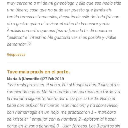
muy cercano a mi de mi ginecóloga y dijo que eso había sido
una úlcera, cosa que no pudo ser puesto que jamás eh
tenido temas estomacales, después de salir de todo fui con
otro gastro quien al revisar el video de la cesare y mis
Analisis comenta que esa fisura fue a la hr de cocerme
“pellizco” el intestino Me gustaría ver si es posible y viable
demandar !?
Respuesta
Tuve mala praxis en el parto.
Maria.A (unverified)
27 Feb 2019
Tuve mala praxis en el parto. Fui al hoapital con 2 dias atras
rompiendo aguas. Me han tenido con correas una tarde y a
la mañana siguiente hasta dar a luz por la tarde. Nació el
bebe con asfixia( le hicieron reanimación) y ha sobrevivido,
con hemorragia en un hojo, me practicaron 1 - maniobra
de kristeler ( empujar con el hombro) 2 -epiotomia( hacer
corte en la zona perianal) 3 -Usar forceps. Los 3 puntos sin