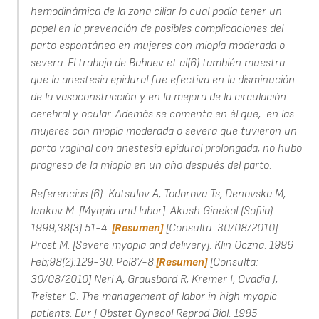
hemodinámica de la zona ciliar lo cual podía tener un
papel en la prevención de posibles complicaciones del
parto espontáneo en mujeres con miopía moderada o
severa. El trabajo de Babaev et al(6) también muestra
que la anestesia epidural fue efectiva en la disminución
de la vasoconstricción y en la mejora de la circulación
cerebral y ocular. Además se comenta en él que, en las
mujeres con miopía moderada o severa que tuvieron un
parto vaginal con anestesia epidural prolongada, no hubo
progreso de la miopía en un año después del parto.
Referencias (6): Katsulov A, Todorova Ts, Denovska M,
Iankov M. [Myopia and labor]. Akush Ginekol (Sofiia).
1999;38(3):51-4.
[Resumen]
[Consulta: 30/08/2010]
Prost M. [Severe myopia and delivery]. Klin Oczna. 1996
Feb;98(2):129-30. Pol87-8.
[Resumen]
[Consulta:
30/08/2010] Neri A, Grausbord R, Kremer I, Ovadia J,
Treister G. The management of labor in high myopic
patients. Eur J Obstet Gynecol Reprod Biol. 1985