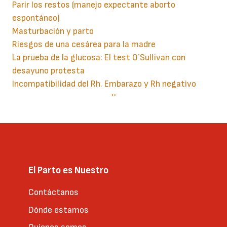
Parir los restos (manejo expectante aborto
espontáneo)
Masturbación y parto
Riesgos de una cesárea para la madre
La prueba de la glucosa: El test O´Sullivan con
desayuno protesta
Incompatibilidad del Rh. Embarazo y Rh negativo
Paginación
Siguiente
››
página
El Parto es Nuestro
Contáctanos
Dónde estamos