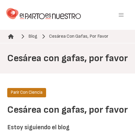
Pasar
al
contenido
principal
Blog
Cesárea Con Gafas, Por Favor
Ruta de navegación
Cesárea con gafas, por favor
Parir Con Ciencia
Cesárea con gafas, por favor
Estoy siguiendo el blog