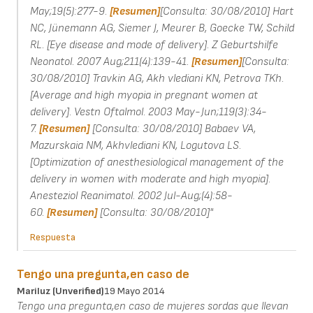
May;19(5):277-9.
[Resumen]
[Consulta: 30/08/2010] Hart
NC, Jünemann AG, Siemer J, Meurer B, Goecke TW, Schild
RL. [Eye disease and mode of delivery]. Z Geburtshilfe
Neonatol. 2007 Aug;211(4):139-41.
[Resumen]
[Consulta:
30/08/2010] Travkin AG, Akh vlediani KN, Petrova TKh.
[Average and high myopia in pregnant women at
delivery]. Vestn Oftalmol. 2003 May-Jun;119(3):34-
7.
[Resumen]
[Consulta: 30/08/2010] Babaev VA,
Mazurskaia NM, Akhvlediani KN, Logutova LS.
[Optimization of anesthesiological management of the
delivery in women with moderate and high myopia].
Anesteziol Reanimatol. 2002 Jul-Aug;(4):58-
60.
[Resumen]
[Consulta: 30/08/2010]"
Respuesta
Tengo una pregunta,en caso de
Mariluz (unverified)
19 Mayo 2014
Tengo una pregunta,en caso de mujeres sordas que llevan