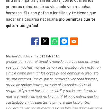
entrar sin gafas y sin lentillas, con lo cual en los
primeros minutos de su vida solo ven manchas
borrosas. Si usas gafas o lentillas y te tienen que
hacer una cesárea necesaria
¡no permitas que te
quiten tus gafas!
Marian Vlc (unverified)
19 Feb 2010
gracias por sacar el tema! A medida que vas comentando,
ves que muchas mamás tienen ese sinsabor. Un gesto tan
simple como permitir las gafas puede cambiar el disgusto
de una cesárea. Por mi parte, recuerdo ver todo borroso,
atada de ambos brazos, no veía ni las agujas del reloj,
pregunté "¿a qué hora ha nacido?" y me la enseñaron a
metro y medio. es que no la veo...!!!" El papi, pobre, que las
custiodaba en las puertas lo primero que hizo antes
siquiera de ver por primera vez a su hija, fue dármelas para