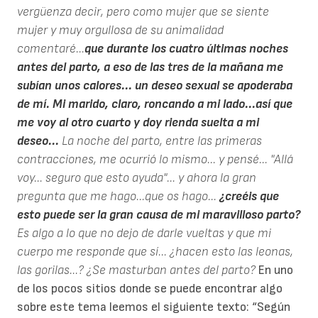
vergüenza decir, pero como mujer que se siente
mujer y muy orgullosa de su animalidad
comentaré...
que durante los cuatro últimas noches
antes del parto, a eso de las tres de la mañana me
subían unos calores... un deseo sexual se apoderaba
de mí. Mi marido, claro, roncando a mi lado...así que
me voy al otro cuarto y doy rienda suelta a mi
deseo...
La noche del parto, entre las primeras
contracciones, me ocurrió lo mismo... y pensé... "Allá
voy... seguro que esto ayuda"... y ahora la gran
pregunta que me hago...que os hago...
¿creéis que
esto puede ser la gran causa de mi maravilloso parto?
Es algo a lo que no dejo de darle vueltas y que mi
cuerpo me responde que sí... ¿hacen esto las leonas,
las gorilas...? ¿Se masturban antes del parto?
En uno
de los pocos sitios donde se puede encontrar algo
sobre este tema leemos el siguiente texto: “Según