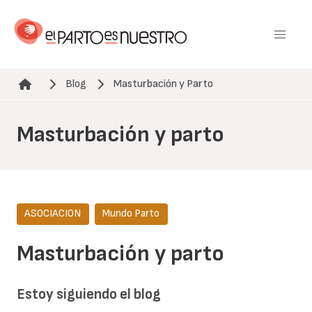
Pasar
al
contenido
principal
Blog
Masturbación y Parto
Ruta de navegación
Masturbación y parto
ASOCIACION
Mundo Parto
Masturbación y parto
Estoy siguiendo el blog