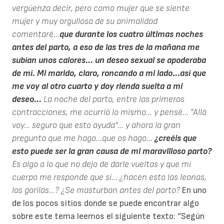
vergüenza decir, pero como mujer que se siente
mujer y muy orgullosa de su animalidad
comentaré...
que durante los cuatro últimas noches
antes del parto, a eso de las tres de la mañana me
subían unos calores... un deseo sexual se apoderaba
de mí. Mi marido, claro, roncando a mi lado...así que
me voy al otro cuarto y doy rienda suelta a mi
deseo...
La noche del parto, entre las primeras
contracciones, me ocurrió lo mismo... y pensé... "Allá
voy... seguro que esto ayuda"... y ahora la gran
pregunta que me hago...que os hago...
¿creéis que
esto puede ser la gran causa de mi maravilloso parto?
Es algo a lo que no dejo de darle vueltas y que mi
cuerpo me responde que sí... ¿hacen esto las leonas,
las gorilas...? ¿Se masturban antes del parto?
En uno
de los pocos sitios donde se puede encontrar algo
sobre este tema leemos el siguiente texto: “Según