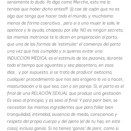
seriamente lo dudo. Yo digo como Merche, esto me lo
teníais que haber dicho antes!!! :))) cae de cajón que no es
algo que tenga que hacer todo el mundo, y muchísimo
menos de forma coercitiva... pero si a una mujer le sale, le
apetece y le ayuda, chapeau por ella. NO es ningún secreto,
las mismas matronas te lo dicen en preparación al parto,
que una de las formas de 'estimular' el comienzo del parto
una vez que has cumplido y si quieres evitar una
INDUCCIÓN MÉDICA, es el estímulo de los pezones, durante
todo el tiempo que aguantes y sea placentero, en esos
días... y por supuesto, si se trata de producir oxitocina,
cualquier procedimiento que nos sea erógeno lo va a hacer,
masturbación o lo que sea, con o sin pareja. Sí, el parto es el
final de una RELACIÓN SEXUAL que produjo una gestación.
Es sexo al principio, y es sexo al final. Y para parir bien, se
necesitan los mismos ingredientes que para follar bien:
tranquilidad, intimidad, ausencia de miedo, consciencia y
respeto del propio cuerpo y del ajeno (el de tu hijo, en este
caso), incluso ganas. Si no tienes 'ganas' de parir, como si