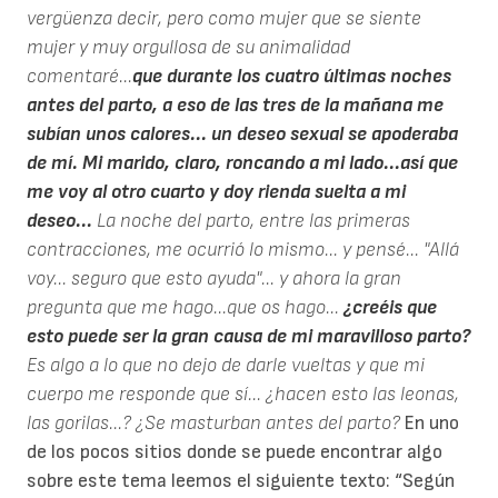
vergüenza decir, pero como mujer que se siente
mujer y muy orgullosa de su animalidad
comentaré...
que durante los cuatro últimas noches
antes del parto, a eso de las tres de la mañana me
subían unos calores... un deseo sexual se apoderaba
de mí. Mi marido, claro, roncando a mi lado...así que
me voy al otro cuarto y doy rienda suelta a mi
deseo...
La noche del parto, entre las primeras
contracciones, me ocurrió lo mismo... y pensé... "Allá
voy... seguro que esto ayuda"... y ahora la gran
pregunta que me hago...que os hago...
¿creéis que
esto puede ser la gran causa de mi maravilloso parto?
Es algo a lo que no dejo de darle vueltas y que mi
cuerpo me responde que sí... ¿hacen esto las leonas,
las gorilas...? ¿Se masturban antes del parto?
En uno
de los pocos sitios donde se puede encontrar algo
sobre este tema leemos el siguiente texto: “Según