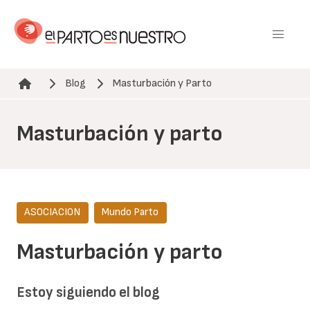
Pasar
al
contenido
principal
Blog
Masturbación y Parto
Ruta de navegación
Masturbación y parto
ASOCIACION
Mundo Parto
Masturbación y parto
Estoy siguiendo el blog