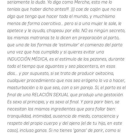
seriamente lo dudo. Yo digo como Merche, esto me lo
teníais que haber dicho antes!!! :))) cae de cajón que no es
algo que tenga que hacer todo el mundo, y muchísimo
menos de forma coercitiva... pero si a una mujer le sale, le
apetece y le ayuda, chapeau por ella. NO es ningún secreto,
las mismas matronas te lo dicen en preparación al parto,
que una de las formas de 'estimular' el comienzo del parto
una vez que has cumplido y si quieres evitar una
INDUCCIÓN MÉDICA, es el estímulo de los pezones, durante
todo el tiempo que aguantes y sea placentero, en esos
días... y por supuesto, si se trata de producir oxitocina,
cualquier procedimiento que nos sea erógeno lo va a hacer,
masturbación o lo que sea, con o sin pareja. Sí, el parto es el
final de una RELACIÓN SEXUAL que produjo una gestación.
Es sexo al principio, y es sexo al final. Y para parir bien, se
necesitan los mismos ingredientes que para follar bien:
tranquilidad, intimidad, ausencia de miedo, consciencia y
respeto del propio cuerpo y del ajeno (el de tu hijo, en este
caso), incluso ganas. Si no tienes 'ganas' de parir, como si