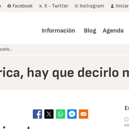
m
Facebook
X - Twitter
Instragram
Inicia
Navegación
principal
Información
Blog
Agenda
ecirlo…
rica, hay que decirlo
E
co