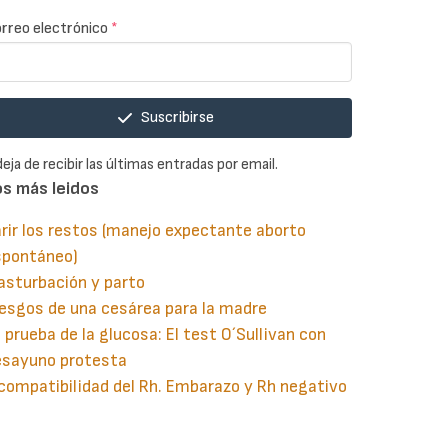
rreo electrónico
*
Suscribirse
deja de recibir las últimas entradas por email.
os más leidos
rir los restos (manejo expectante aborto
spontáneo)
asturbación y parto
esgos de una cesárea para la madre
 prueba de la glucosa: El test O´Sullivan con
esayuno protesta
compatibilidad del Rh. Embarazo y Rh negativo
guiente
aginación
gina