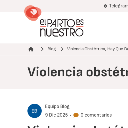
Pasar
Telegra
al
contenido
principal
Blog
Violencia Obstétrica, Hay Que D
Ruta de navegación
Violencia obstét
Equipo Blog
9 Dic 2025
•
0 comentarios